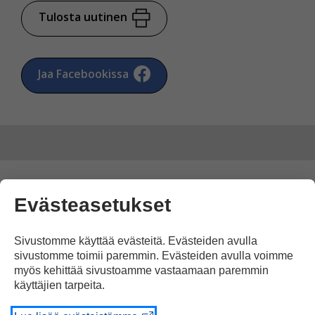
Tulosta uutinen
Jaa Facebookissa
Kommentoi
Evästeasetukset
Voit kirjoittaa mielipiteesi
Sivustomme käyttää evästeitä. Evästeiden avulla
uutisesta
sivustomme toimii paremmin. Evästeiden avulla voimme
myös kehittää sivustoamme vastaamaan paremmin
kommenttilaatikkoon.
käyttäjien tarpeita.
Sinun pitää kirjoittaa myös