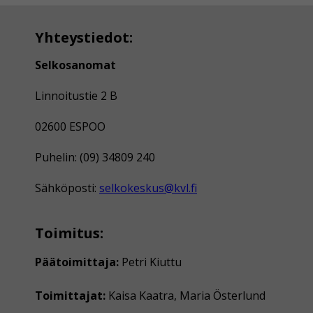
Yhteystiedot:
Selkosanomat
Linnoitustie 2 B
02600 ESPOO
Puhelin: (09) 34809 240
Sähköposti:
selkokeskus@kvl.fi
Toimitus:
Päätoimittaja:
Petri Kiuttu
Toimittajat:
Kaisa Kaatra, Maria Österlund