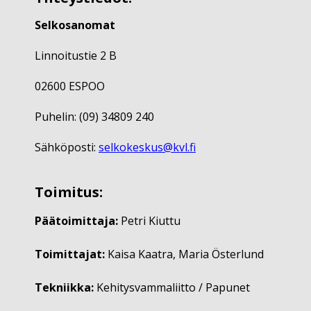
Selkosanomat
Linnoitustie 2 B
02600 ESPOO
Puhelin: (09) 34809 240
Sähköposti:
selkokeskus@kvl.fi
Toimitus:
Päätoimittaja:
Petri Kiuttu
Toimittajat:
Kaisa Kaatra, Maria Österlund
Tekniikka:
Kehitysvammaliitto / Papunet