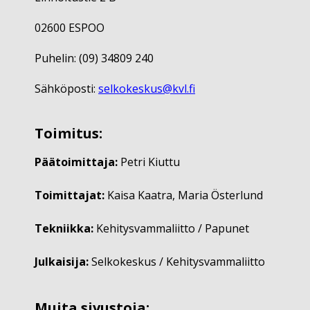
02600 ESPOO
Puhelin: (09) 34809 240
Sähköposti:
selkokeskus@kvl.fi
Toimitus:
Päätoimittaja:
Petri Kiuttu
Toimittajat:
Kaisa Kaatra, Maria Österlund
Tekniikka:
Kehitysvammaliitto / Papunet
Julkaisija:
Selkokeskus / Kehitysvammaliitto
Muita sivustoja: