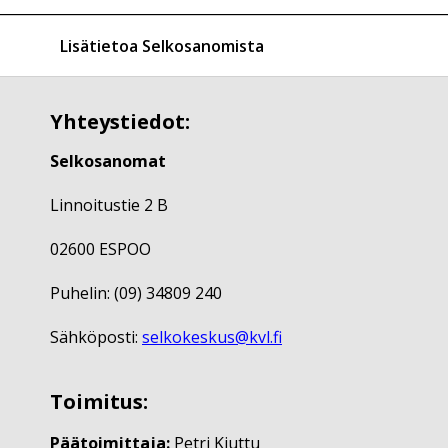
Lisätietoa Selkosanomista
Yhteystiedot:
Selkosanomat
Linnoitustie 2 B
02600 ESPOO
Puhelin: (09) 34809 240
Sähköposti:
selkokeskus@kvl.fi
Toimitus:
Päätoimittaja:
Petri Kiuttu