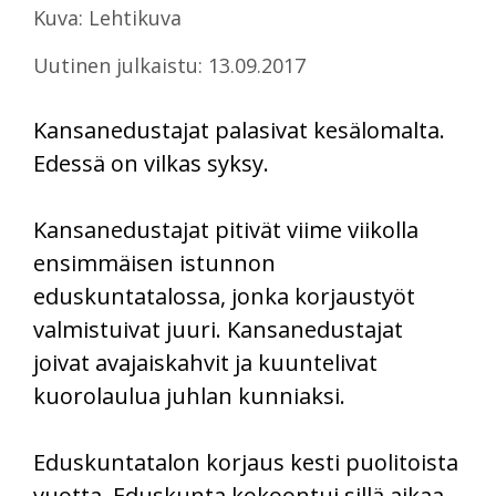
Kuva: Lehtikuva
Uutinen julkaistu: 13.09.2017
Kansanedustajat palasivat kesälomalta.
Edessä on vilkas syksy.
Kansanedustajat pitivät viime viikolla
ensimmäisen istunnon
eduskuntatalossa, jonka korjaustyöt
valmistuivat juuri. Kansanedustajat
joivat avajaiskahvit ja kuuntelivat
kuorolaulua juhlan kunniaksi.
Eduskuntatalon korjaus kesti puolitoista
vuotta. Eduskunta kokoontui sillä aikaa