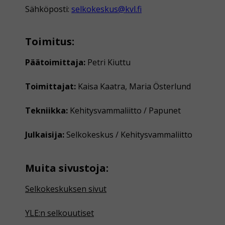
Sähköposti:
selkokeskus@kvl.fi
Toimitus:
Päätoimittaja:
Petri Kiuttu
Toimittajat:
Kaisa Kaatra, Maria Österlund
Tekniikka:
Kehitysvammaliitto / Papunet
Julkaisija:
Selkokeskus / Kehitysvammaliitto
Muita sivustoja:
Selkokeskuksen sivut
YLE:n selkouutiset