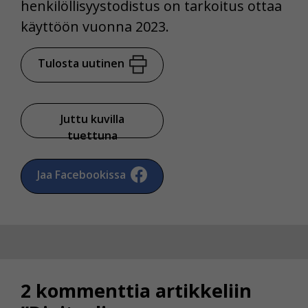
Voit valita, hyväksytkö näiden evästeiden käytön.
henkilöllisyystodistus on tarkoitus ottaa
käyttöön vuonna 2023.
Tulosta uutinen
Juttu kuvilla
tuettuna
Jaa Facebookissa
2 kommenttia artikkeliin