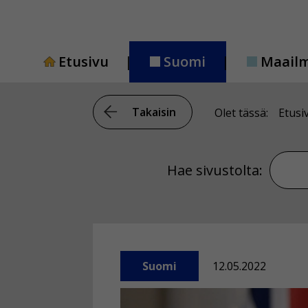
Siirry
sisältöön
Etusivu
Suomi
Maail
Takaisin
Olet tässä:
Etusi
Hae si
Hae sivustolta:
Suomi
12.05.2022