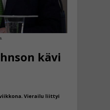
a.
ohnson kävi
ikkona. Vierailu liittyi