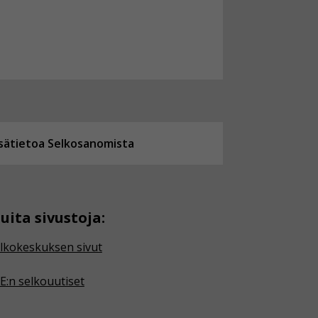
isätietoa Selkosanomista
uita sivustoja:
lkokeskuksen sivut
E:n selkouutiset