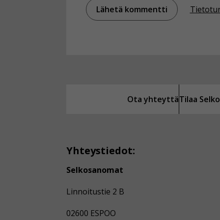
Tietotu
Ota yhteyttä
Tilaa Sel
Yhteystiedot:
Selkosanomat
Linnoitustie 2 B
02600 ESPOO