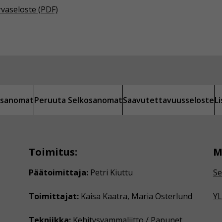
rvaseloste (PDF)
kosanomat
Peruuta Selkosanomat
Saavutettavuusseloste
L
Toimitus:
M
Päätoimittaja:
Petri Kiuttu
Se
Toimittajat:
Kaisa Kaatra, Maria Österlund
YL
Tekniikka:
Kehitysvammaliitto / Papunet