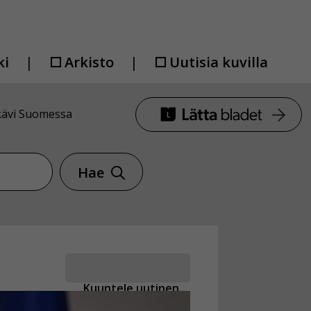
ki
Arkisto
Uutisia kuvilla
 kävi Suomessa
Hae
Kuuntele uutinen