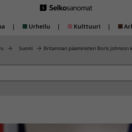
ma
Urheilu
Kulttuuri
Ar
vu
Suomi
Britannian pääministeri Boris Johnson
vustolta