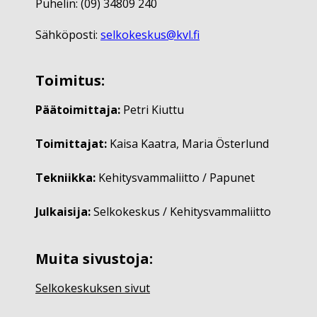
Puhelin: (09) 34809 240
Sähköposti:
selkokeskus@kvl.fi
Toimitus:
Päätoimittaja:
Petri Kiuttu
Toimittajat:
Kaisa Kaatra, Maria Österlund
Tekniikka:
Kehitysvammaliitto / Papunet
Julkaisija:
Selkokeskus / Kehitysvammaliitto
Muita sivustoja:
Selkokeskuksen sivut