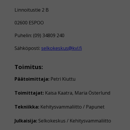
Linnoitustie 2 B
02600 ESPOO
Puhelin: (09) 34809 240
Sähköposti:
selkokeskus@kvl.fi
Toimitus:
Päätoimittaja:
Petri Kiuttu
Toimittajat:
Kaisa Kaatra, Maria Österlund
Tekniikka:
Kehitysvammaliitto / Papunet
Julkaisija:
Selkokeskus / Kehitysvammaliitto