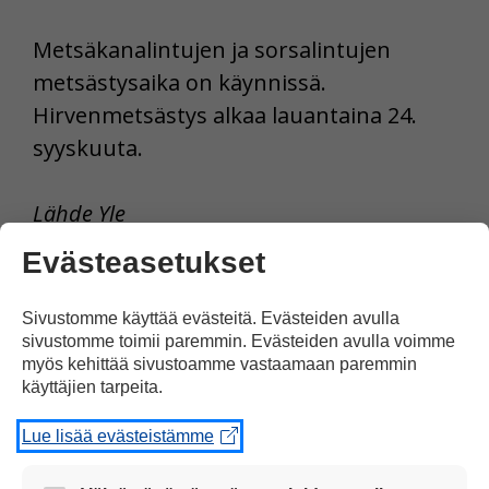
Metsäkanalintujen ja sorsalintujen
metsästysaika on käynnissä.
Hirvenmetsästys alkaa lauantaina 24.
syyskuuta.
Lähde Yle
Evästeasetukset
Sivustomme käyttää evästeitä. Evästeiden avulla
sivustomme toimii paremmin. Evästeiden avulla voimme
myös kehittää sivustoamme vastaamaan paremmin
käyttäjien tarpeita.
Tulosta uutinen
Lue lisää evästeistämme