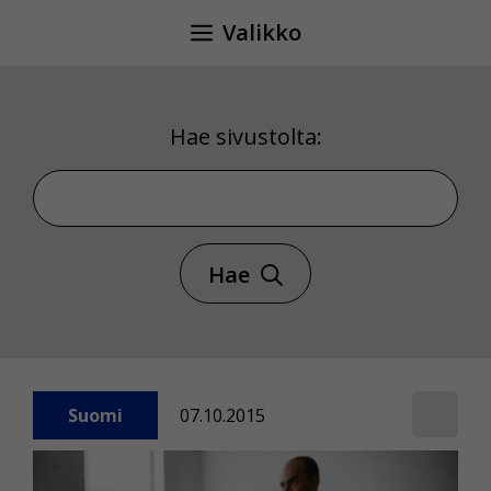
Siirry
Valikko
sisältöön
Hae sivustolta:
Hae sivustolta
Hae
Suomi
07.10.2015