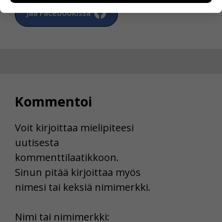
henkilötietoja kuten nimiä, eikä tietoja voi yhdistää
Jaa Facebookissa
yksittäiseen käyttäjään.
Voit valita, hyväksytkö näiden evästeiden käytön.
Kommentoi
Voit kirjoittaa mielipiteesi
uutisesta
kommenttilaatikkoon.
Sinun pitää kirjoittaa myös
nimesi tai keksiä nimimerkki.
First
Nimi tai nimimerkki: