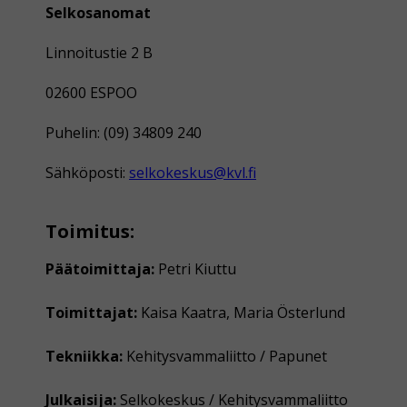
Selkosanomat
Linnoitustie 2 B
02600 ESPOO
Puhelin: (09) 34809 240
Sähköposti:
selkokeskus@kvl.fi
Toimitus:
Päätoimittaja:
Petri Kiuttu
Toimittajat:
Kaisa Kaatra, Maria Österlund
Tekniikka:
Kehitysvammaliitto / Papunet
Julkaisija:
Selkokeskus / Kehitysvammaliitto