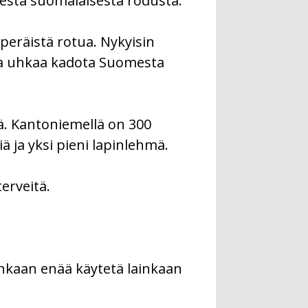
estä suomalaisesta rodusta.
peräistä rotua. Nykyisin
rja uhkaa kadota Suomesta
ä. Kantoniemellä on 300
 ja yksi pieni lapinlehmä.
erveitä.
enkaan enää käytetä lainkaan