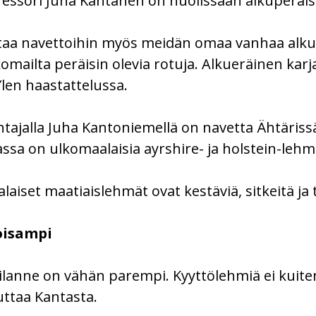
ssori Juha Kantanen on huolissaan alkuperäis
ttaa navettoihin myös meidän omaa vanhaa alku
omailta peräisin olevia rotuja. Alkueräinen ka
en haastattelussa.
htajalla Juha Kantoniemellä on navetta Ähtäriss
a on ulkomaalaisia ayrshire- ja holstein-lehmiä
et maatiaislehmät ovat kestäviä, sitkeitä ja t
oisampi
ilanne on vähän parempi. Kyyttölehmiä ei kuit
ttaa Kantasta.