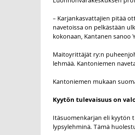
Luonnonvarakeskuksen profe
– Karjankasvattajien pitää o
navetoissa on pelkästään ulk
kokonaan, Kantanen sanoo Yl
Maitoyrittäjät ry:n puheenjo
lehmää. Kantoniemen navetass
Kantoniemen mukaan suomalais
Kyytön tulevaisuus on val
Itäsuomenkarjan eli kyytön t
lypsylehminä. Tämä huolestu