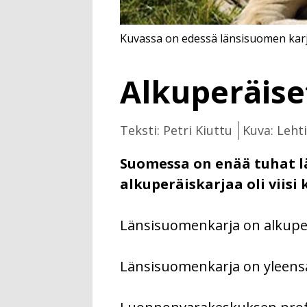
Kuvassa on edessä länsisuomen karj
Alkuperäise
Teksti: Petri Kiuttu
Kuva: Leht
Suomessa on enää tuhat l
alkuperäiskarjaa oli viis
Länsisuomenkarja on alkuper
Länsisuomenkarja on yleensä