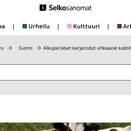
ma
Urheilu
Kulttuuri
Ar
vu
Suomi
Alkuperäiset karjarodut uhkaavat kado
vustolta