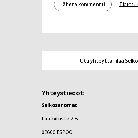
Tietotu
Ota yhteyttä
Tilaa Sel
Yhteystiedot:
Selkosanomat
Linnoitustie 2 B
02600 ESPOO