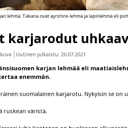
an lehmä. Takana ovat ayrshire-lehmä ja lapinlehmä eli po
t karjarodut uhkaa
ikuva
Uutinen julkaistu: 20.07.2021
änsisuomen karjan lehmää eli maatiaislehm
i kertaa enemmän.
äinen suomalainen karjarotu. Nykyisin se on 
 ruskean väristä.