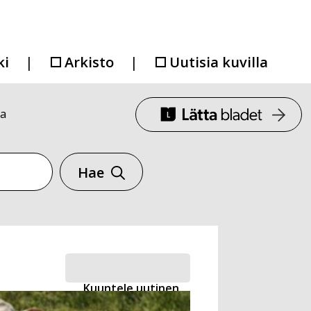
ki
Arkisto
Uutisia kuvilla
ta
Hae
Kuuntele uutinen