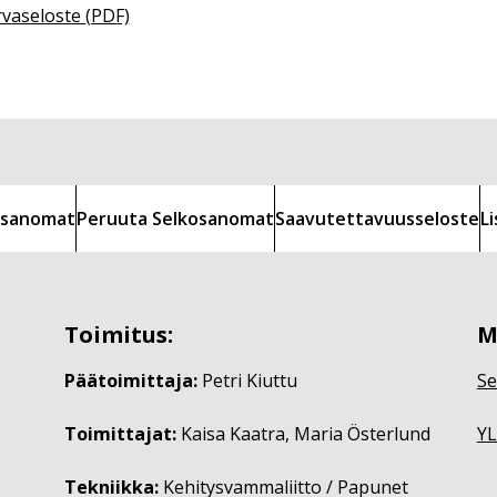
rvaseloste (PDF)
kosanomat
Peruuta Selkosanomat
Saavutettavuusseloste
L
Toimitus:
M
Päätoimittaja:
Petri Kiuttu
Se
Toimittajat:
Kaisa Kaatra, Maria Österlund
YL
Tekniikka:
Kehitysvammaliitto / Papunet