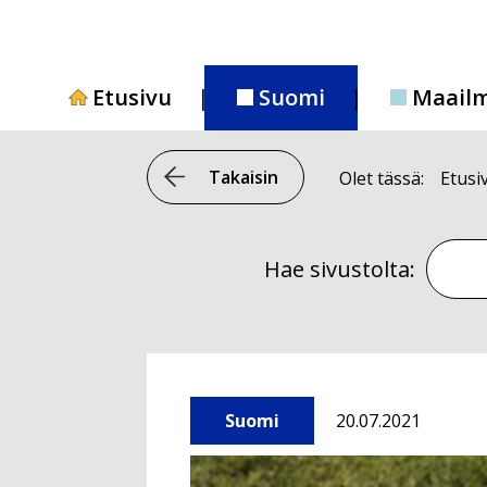
Siirry
sisältöön
Etusivu
Suomi
Maail
Takaisin
Olet tässä:
Etusi
Hae si
Hae sivustolta:
Suomi
20.07.2021