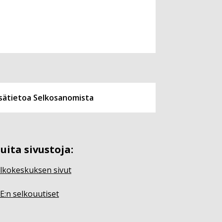
isätietoa Selkosanomista
uita sivustoja:
lkokeskuksen sivut
E:n selkouutiset