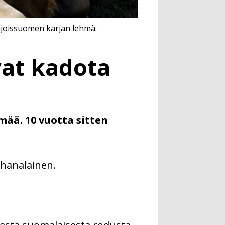
hjoissuomen karjan lehmä.
vat kadota
ää. 10 vuotta sitten
uhanalainen.