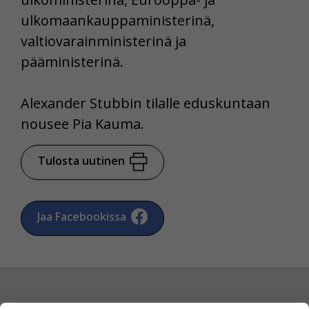
ulkomaankauppaministerinä,
valtiovarainministerinä ja
pääministerinä.
Alexander Stubbin tilalle eduskuntaan
nousee Pia Kauma.
Tulosta uutinen
Jaa Facebookissa