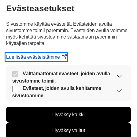
Evästeasetukset
Yksi kommentti artikkeliin
”Alexander Stubb valittiin
Sivustomme käyttää evästeitä. Evästeiden avulla
Euroopan investointipankin
sivustomme toimii paremmin. Evästeiden avulla voimme
myös kehittää sivustoamme vastaamaan paremmin
varapääjohtajaksi”
käyttäjien tarpeita.
Lue lisää evästeistämme
Sanna Lokkila
20.06.2017 klo 09:28
Välttämättömät evästeet, joiden avulla
sivustomme toimii.
Nämä evästeet ovat aina käytössä, jotta
Evästeet, joiden avulla kehitämme
sivustoamme voi käyttää sujuvasti ja turvallisesti.
sivustoamme.
Eli suoraan sanottuna susi
Näiden evästeiden avulla keräämme tietoa, miten
sivustoamme käytetään. Tiedon avulla voimme
lampaiden vaatteissa. Huonosti
Hyväksy kaikki
kehittää sivustoamme vastaamaan paremmin
käy Suomelle !
käyttäjien tarpeita. Tietoa kerätään esimerkiksi
kävijämääristä ja siitä, mitä sivuja käytetään ja
Hänhän pääsi virkaansa
Hyväksy valitut
miten sivuilla liikutaan. Emme kuitenkaan kerää