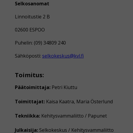
Selkosanomat
Linnoitustie 2 B
02600 ESPOO
Puhelin: (09) 34809 240
Sähköposti:
selkokeskus@kvl.fi
Toimitus:
Päätoimittaja:
Petri Kiuttu
Toimittajat:
Kaisa Kaatra, Maria Österlund
Tekniikka:
Kehitysvammaliitto / Papunet
Julkaisija:
Selkokeskus / Kehitysvammaliitto