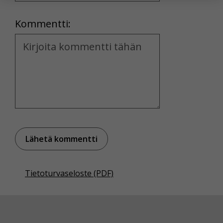
yksittäiseen käyttäjään.
Location
Kommentti:
Voit valita, hyväksytkö näiden evästeiden käytön.
Kommentti
Tietoturvaseloste (PDF)