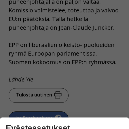
puheenjohtajalla on paljon valtaa.
Komissio valmistelee, toteuttaa ja valvoo
EU:n päätöksiä. Tällä hetkellä
puheenjohtaja on Jean-Claude Juncker.
EPP on liberaalien oikeisto- puolueiden
ryhmä Euroopan parlamentissa.
Suomen kokoomus on EPP:n ryhmässä.
Lähde Yle
Tulosta uutinen
Jaa Facebookissa
Evästeasetukset