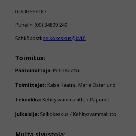
02600 ESPOO
Puhelin: (09) 34809 240
Sähköposti:
selkokeskus@kvl.fi
Toimitus:
Päätoimittaja:
Petri Kiuttu
Toimittajat:
Kaisa Kaatra, Maria Österlund
Tekniikka:
Kehitysvammaliitto / Papunet
Julkaisija:
Selkokeskus / Kehitysvammaliitto
Muita sivustoja: