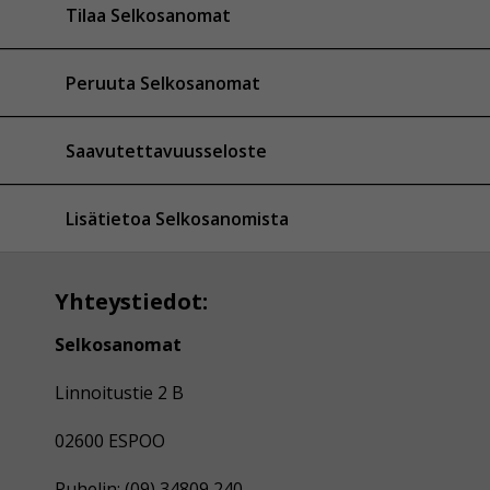
Tilaa Selkosanomat
Peruuta Selkosanomat
Saavutettavuusseloste
Lisätietoa Selkosanomista
Yhteystiedot:
Selkosanomat
Linnoitustie 2 B
02600 ESPOO
Puhelin: (09) 34809 240