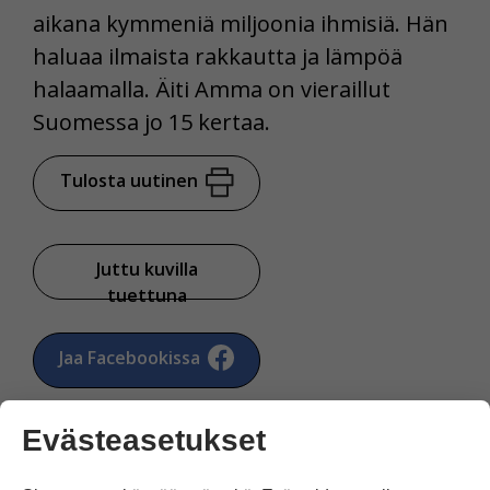
aikana kymmeniä miljoonia ihmisiä. Hän
haluaa ilmaista rakkautta ja lämpöä
halaamalla. Äiti Amma on vieraillut
Suomessa jo 15 kertaa.
Tulosta uutinen
Juttu kuvilla
tuettuna
Jaa Facebookissa
Evästeasetukset