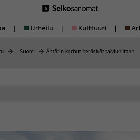
ma
Urheilu
Kulttuuri
Ar
vu
Suomi
Ähtärin karhut heräsivät talviuniltaan
vustolta