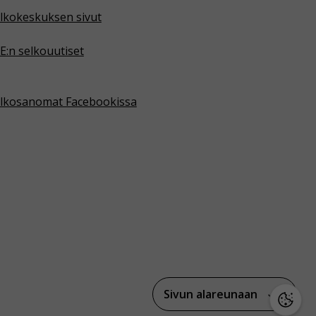
lkokeskuksen sivut
E:n selkouutiset
lkosanomat Facebookissa
Sivun alareunaan