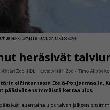
rhua leikki lumessa. Kuva on arkistokuva.
ut heräsivät talviu
t Ähtäri Zoo, HBL
Kuva: Ähtäri Zoo / Timo Ahopelto
tärin eläintarhassa Etelä-Pohjanmaalla. K
ut pääsivät ensimmäistä kertaa ulos.
pääsivät lauantaina ulos talven jälkeen ensimmä