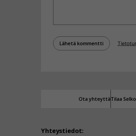
Tietotu
Ota yhteyttä
Tilaa Sel
Yhteystiedot: