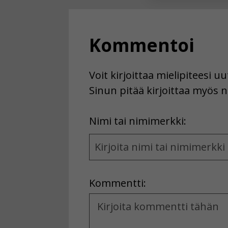
Voit valita, 
Kommentoi
Voit kirjoittaa mielipiteesi 
Sinun pitää kirjoittaa myös n
First
Nimi tai nimimerkki:
Name
and
Location
Kommentti:
Kommentti