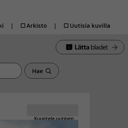
ki
Arkisto
Uutisia kuvilla
Hae
Kuuntele uutinen