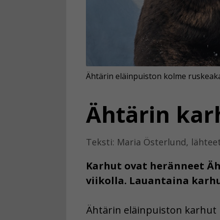
Ähtärin eläinpuiston kolme ruskeaka
Ähtärin karh
Teksti: Maria Österlund, lähtee
Karhut ovat heränneet Äh
viikolla. Lauantaina karh
Ähtärin eläinpuiston karhut 