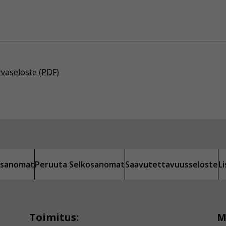
rvaseloste (PDF)
kosanomat
Peruuta Selkosanomat
Saavutettavuusseloste
L
Toimitus:
M