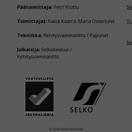
Päätoimittaja:
Petri Kiuttu
Se
Toimittajat:
Kaisa Kaatra, Maria Österlund
YL
Tekniikka:
Kehitysvammaliitto / Papunet
Se
Julkaisija:
Selkokeskus /
Kehitysvammaliitto
© 2026 Selkosanomat