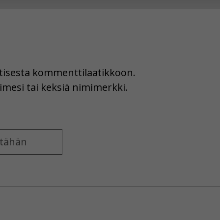
hyväksytkö näiden evästeiden käytön.
uutisesta kommenttilaatikkoon.
imesi tai keksiä nimimerkki.