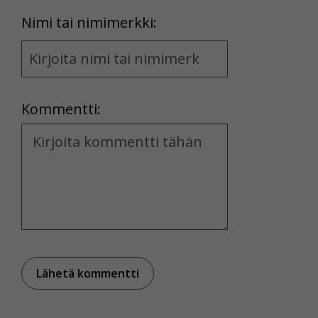
First
Nimi tai nimimerkki:
Name
and
Location
Kommentti:
Kommentti