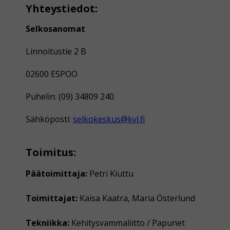
Yhteystiedot:
Selkosanomat
Linnoitustie 2 B
02600 ESPOO
Puhelin: (09) 34809 240
Sähköposti:
selkokeskus@kvl.fi
Toimitus:
Päätoimittaja:
Petri Kiuttu
Toimittajat:
Kaisa Kaatra, Maria Österlund
Tekniikka:
Kehitysvammaliitto / Papunet