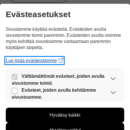
Evästeasetukset
Jaa Facebookissa
Sivustomme käyttää evästeitä. Evästeiden avulla
sivustomme toimii paremmin. Evästeiden avulla voimme
myös kehittää sivustoamme vastaamaan paremmin
käyttäjien tarpeita.
Lue lisää evästeistämme
Yksi kommentti artikkeliin
”2 500 turvapaikanhakijaa
Välttämättömät evästeet, joiden avulla
kadoksissa”
sivustomme toimii.
Nämä evästeet ovat aina käytössä, jotta
Evästeet, joiden avulla kehitämme
sivustoamme voi käyttää sujuvasti ja turvallisesti.
sivustoamme.
Näiden evästeiden avulla keräämme tietoa, miten
Matti Johonen
sivustoamme käytetään. Tiedon avulla voimme
Hyväksy kaikki
kehittää sivustoamme vastaamaan paremmin
24.05.2016 klo 10:36
käyttäjien tarpeita. Tietoa kerätään esimerkiksi
kävijämääristä ja siitä, mitä sivuja käytetään ja