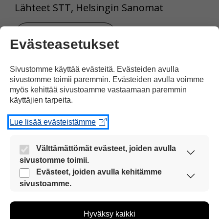
Lähteet STT, Helsingin Sanomat
Tulosta uutinen
Evästeasetukset
Sivustomme käyttää evästeitä. Evästeiden avulla
Jaa Facebookissa
sivustomme toimii paremmin. Evästeiden avulla voimme
myös kehittää sivustoamme vastaamaan paremmin
käyttäjien tarpeita.
Lue lisää evästeistämme
Välttämättömät evästeet, joiden avulla
Kommentoi
sivustomme toimii.
Nämä evästeet ovat aina käytössä, jotta
Evästeet, joiden avulla kehitämme
sivustoamme voi käyttää sujuvasti ja turvallisesti.
sivustoamme.
Voit kirjoittaa mielipiteesi
Näiden evästeiden avulla keräämme tietoa, miten
uutisesta
sivustoamme käytetään. Tiedon avulla voimme
kommenttilaatikkoon.
Hyväksy kaikki
kehittää sivustoamme vastaamaan paremmin