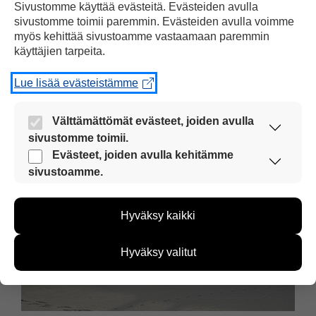
Sivustomme käyttää evästeitä. Evästeiden avulla
Venäjällä tuloerot ovat
sivustomme toimii paremmin. Evästeiden avulla voimme
valtavia
myös kehittää sivustoamme vastaamaan paremmin
käyttäjien tarpeita.
Venäläinen tienaa keskimäärin 500
euroa kuukaudessa.
Lue lisää evästeistämme
Välttämättömät evästeet, joiden avulla
sivustomme toimii.
Nämä evästeet ovat aina käytössä, jotta
Evästeet, joiden avulla kehitämme
sivustoamme voi käyttää sujuvasti ja turvallisesti.
sivustoamme.
Näiden evästeiden avulla keräämme tietoa, miten
sivustoamme käytetään. Tiedon avulla voimme
Hyväksy kaikki
kehittää sivustoamme vastaamaan paremmin
käyttäjien tarpeita. Tietoa kerätään esimerkiksi
kävijämääristä ja siitä, mitä sivuja käytetään ja
Hyväksy valitut
miten sivuilla liikutaan. Emme kuitenkaan kerää
henkilötietoja kuten nimiä, eikä tietoja voi yhdistää
yksittäiseen käyttäjään.