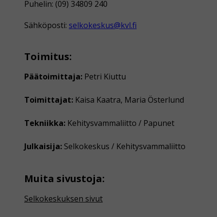
Puhelin: (09) 34809 240
Sähköposti:
selkokeskus@kvl.fi
Toimitus:
Päätoimittaja:
Petri Kiuttu
Toimittajat:
Kaisa Kaatra, Maria Österlund
Tekniikka:
Kehitysvammaliitto / Papunet
Julkaisija:
Selkokeskus / Kehitysvammaliitto
Muita sivustoja:
Selkokeskuksen sivut