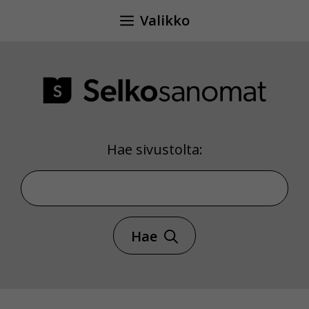
Siirry
Valikko
sisältöön
Hae sivustolta:
Hae sivustolta
Hae