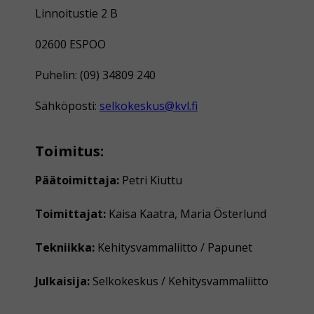
Linnoitustie 2 B
02600 ESPOO
Puhelin: (09) 34809 240
Sähköposti:
selkokeskus@kvl.fi
Toimitus:
Päätoimittaja:
Petri Kiuttu
Toimittajat:
Kaisa Kaatra, Maria Österlund
Tekniikka:
Kehitysvammaliitto / Papunet
Julkaisija:
Selkokeskus / Kehitysvammaliitto