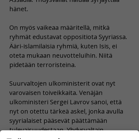
hänet.
On myös vaikeaa määritellä, mitkä
ryhmät edustavat oppositiota Syyriassa.
Ääri-islamilaisia ryhmiä, kuten Isis, ei
oteta mukaan neuvotteluihin. Niitä
pidetään terroristeina.
Suurvaltojen ulkoministerit ovat nyt
varovaisen toiveikkaita. Venäjän
ulkoministeri Sergei Lavrov sanoi, että
nyt on otettu tärkeä askel, jonka avulla
syyrialaiset pääsevät päättämään
tulevaisuudestaan. Yhdysvaltain