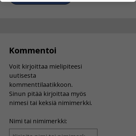
yksittäiseen käyttäjään.
Voit valita, hyväksytkö näiden evästeiden käytön.
Kommentoi
Voit kirjoittaa mielipiteesi
uutisesta
kommenttilaatikkoon.
Sinun pitää kirjoittaa myös
nimesi tai keksiä nimimerkki.
First
Nimi tai nimimerkki:
Name