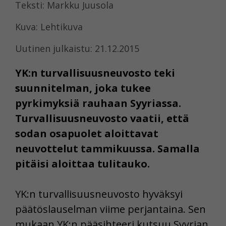
Teksti: Markku Juusola
Kuva: Lehtikuva
Uutinen julkaistu: 21.12.2015
YK:n turvallisuusneuvosto teki
suunnitelman, joka tukee
pyrkimyksiä rauhaan Syyriassa.
Turvallisuusneuvosto vaatii, että
sodan osapuolet aloittavat
neuvottelut tammikuussa. Samalla
pitäisi aloittaa tulitauko.
YK:n turvallisuusneuvosto hyväksyi
päätöslauselman viime perjantaina. Sen
mukaan YK:n pääsihteeri kutsuu Syyrian