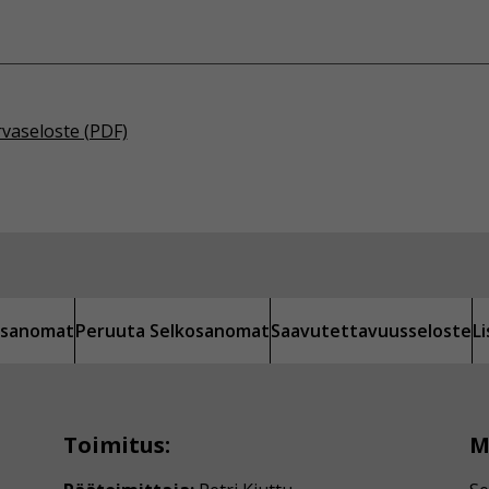
rvaseloste (PDF)
kosanomat
Peruuta Selkosanomat
Saavutettavuusseloste
L
Toimitus:
M