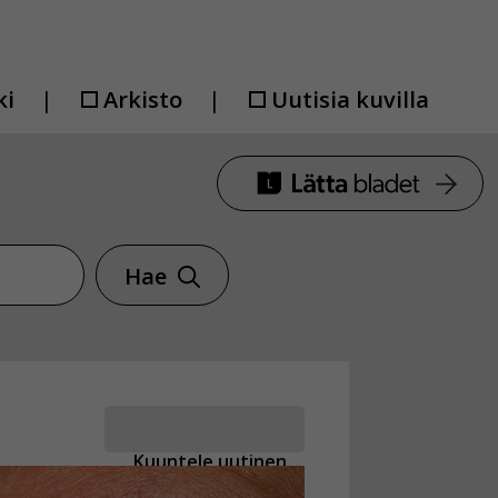
ki
Arkisto
Uutisia kuvilla
Hae
Kuuntele uutinen