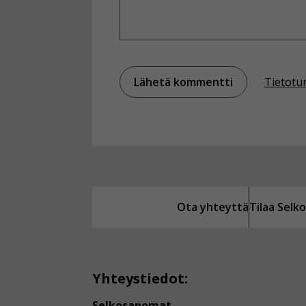
Tietotu
Ota yhteyttä
Tilaa Sel
Yhteystiedot:
Selkosanomat