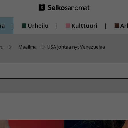
ma
Urheilu
Kulttuuri
Ar
vu
Maailma
USA johtaa nyt Venezuelaa
vustolta