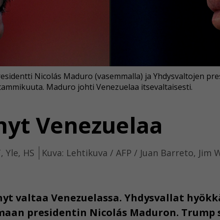
esidentti Nicolás Maduro (vasemmalla) ja Yhdysvaltojen pr
tammikuuta. Maduro johti Venezuelaa itsevaltaisesti.
nyt Venezuelaa
, Yle, HS
Kuva: Lehtikuva / AFP / Juan Barreto, Jim
 nyt valtaa Venezuelassa. Yhdysvallat hyök
aan presidentin Nicolás Maduron. Trump sa