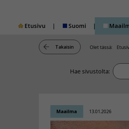
Siirry
sisältöön
Etusivu
Suomi
Maail
Takaisin
Olet tässä:
Etusi
Hae si
Hae sivustolta:
Maailma
13.01.2026