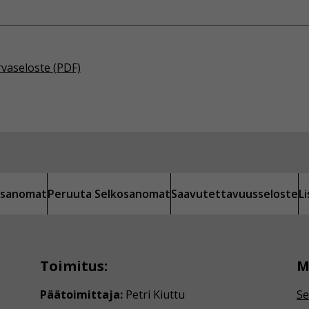
rvaseloste (PDF)
kosanomat
Peruuta Selkosanomat
Saavutettavuusseloste
L
Toimitus:
M
Päätoimittaja:
Petri Kiuttu
Se