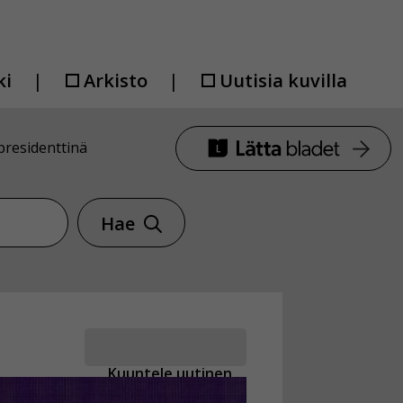
ki
Arkisto
Uutisia kuvilla
presidenttinä
Hae
Kuuntele uutinen