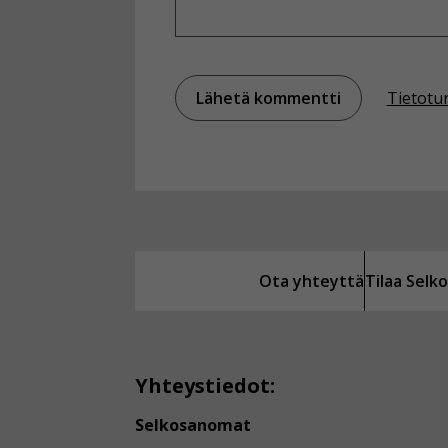
Tietotu
Ota yhteyttä
Tilaa Sel
Yhteystiedot:
Selkosanomat