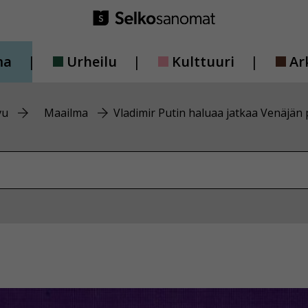
ma
Urheilu
Kulttuuri
Ar
vu
Maailma
Vladimir Putin haluaa jatkaa Venäjän 
vustolta