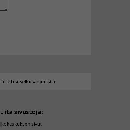
isätietoa Selkosanomista
uita sivustoja:
lkokeskuksen sivut