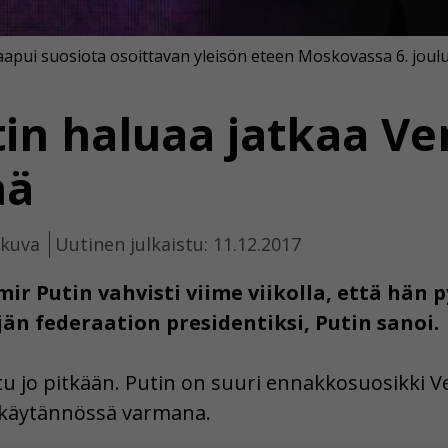
saapui suosiota osoittavan yleisön eteen Moskovassa 6. joul
tin haluaa jatkaa Ve
nä
ikuva
Uutinen julkaistu: 11.12.2017
ir Putin vahvisti viime viikolla, että hän p
n federaation presidentiksi, Putin sanoi.
tu jo pitkään. Putin on suuri ennakkosuosikki V
 käytännössä varmana.