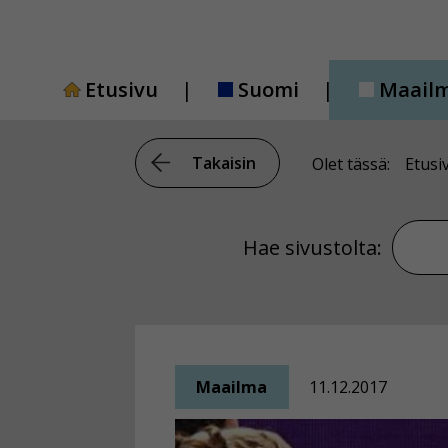
Siirry
sisältöön
Etusivu
Suomi
Maail
Takaisin
Olet tässä:
Etusi
Hae si
Hae sivustolta:
Maailma
11.12.2017