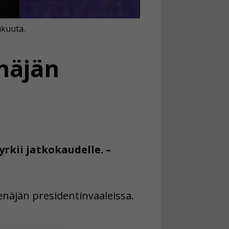
ukuuta.
näjän
yrkii jatkokaudelle. –
enäjän presidentinvaaleissa.