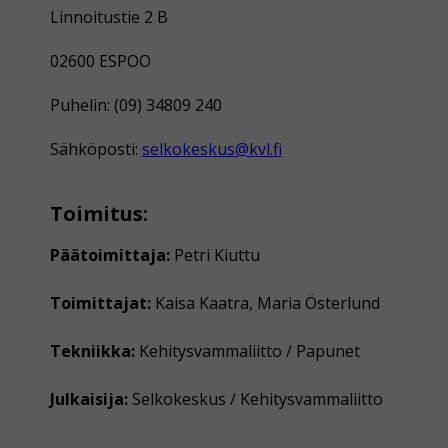
Linnoitustie 2 B
02600 ESPOO
Puhelin: (09) 34809 240
Sähköposti:
selkokeskus@kvl.fi
Toimitus:
Päätoimittaja:
Petri Kiuttu
Toimittajat:
Kaisa Kaatra, Maria Österlund
Tekniikka:
Kehitysvammaliitto / Papunet
Julkaisija:
Selkokeskus / Kehitysvammaliitto