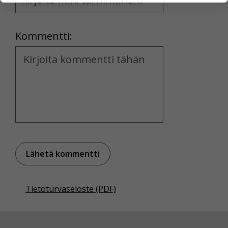
and
yksittäiseen käyttäjään.
Location
Voit valita, hyväksytkö näiden evästeiden käytön.
Kommentti:
Kommentti
Tietoturvaseloste (PDF)