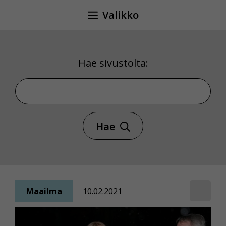
Siirry
Valikko
sisältöön
Hae sivustolta:
Hae sivustolta
Hae
Maailma
10.02.2021