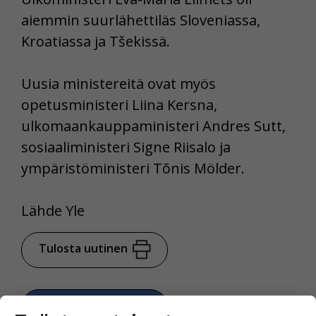
aiemmin suurlähettiläs Sloveniassa,
Kroatiassa ja Tšekissä.
Uusia ministereitä ovat myös
opetusministeri Liina Kersna,
ulkomaankauppaministeri Andres Sutt,
sosiaaliministeri Signe Riisalo ja
ympäristöministeri Tõnis Mölder.
Lähde Yle
Tulosta uutinen
Jaa Facebookissa