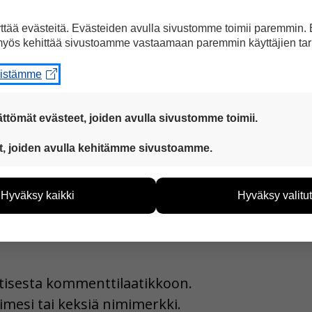
san Amazonissa.
tää evästeitä. Evästeiden avulla sivustomme toimii paremmin.
yös kehittää sivustoamme vastaamaan paremmin käyttäjien tar
eistämme
a Facebookissa
ttömät evästeet, joiden avulla sivustomme toimii.
 ovat aina käytössä, jotta sivustoamme voi käyttää sujuvasti ja t
t, joiden avulla kehitämme sivustoamme.
eiden avulla keräämme tietoa, miten sivustoamme käytetään. Ti
tää sivustoamme vastaamaan paremmin käyttäjien tarpeita. Tie
Hyväksy kaikki
Hyväksy valitut
vijämääristä ja siitä, mitä sivuja käytetään ja miten sivuilla li
ää henkilötietoja kuten nimiä, eikä tietoja voi yhdistää yksittäi
hyväksytkö näiden evästeiden käytön.
uutisesta kommenttilaatikkoon.
imesi tai keksiä nimimerkki.