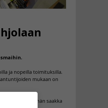
hjolaan
smaihin.
a ja nopeilla toimituksilla.
siantuntijoiden mukaan on
omalaiset ovat tähän saakka