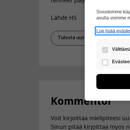
tehneet paljon ostoksia Sak
Sivustomme käyt
Lähde HS
avulla voimme m
Lue lisää eväst
Tulosta uutinen
Ja
Välttämä
Nämä evästeet
Evästee
Näiden eväst
voimme kehit
esimerkiksi kä
kuitenkaan ker
käyttäjään.
Kommentoi
Voit valita, 
Voit kirjoittaa mielipiteesi 
Sinun pitää kirjoittaa myös n