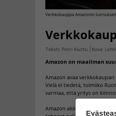
Verkkokauppa Amazonin tunnuksella 
Verkkokaup
Teksti: Petri Kiuttu
Kuva: Leht
Amazon on maailman suur
Amazon avaa verkkokaupan Ruot
Vielä ei tiedetä, toimiiko 
varmaa, että yritys on kiinno
Amazon aloitti kirjakauppan
Evästea