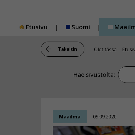
Siirry
sisältöön
Etusivu
Suomi
Maail
Takaisin
Olet tässä:
Etusi
Hae si
Hae sivustolta:
Maailma
09.09.2020