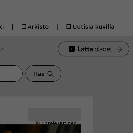
ki
Arkisto
Uutisia kuvilla
an
Hae
Kuuntele uutinen