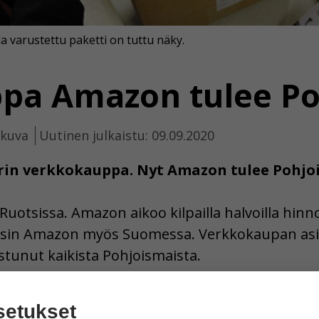
varustettu paketti on tuttu näky.
pa Amazon tulee Po
ikuva
Uutinen julkaistu: 09.09.2020
in verkkokauppa. Nyt Amazon tulee Pohjoi
sissa. Amazon aikoo kilpailla halvoilla hinnoill
Ruotsin Amazon myös Suomessa. Verkkokaupan a
stunut kaikista Pohjoismaista.
a. Nykyisin se myy paljon muutakin tavaraa. Su
setukset