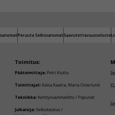
kosanomat
Peruuta Selkosanomat
Saavutettavuusseloste
L
Toimitus:
M
Päätoimittaja:
Petri Kiuttu
Se
Toimittajat:
Kaisa Kaatra, Maria Österlund
YL
Tekniikka:
Kehitysvammaliitto / Papunet
Se
Julkaisija:
Selkokeskus /