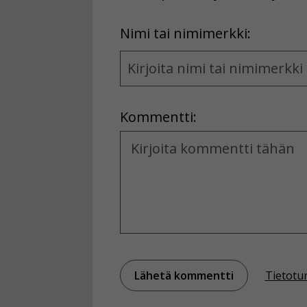
First
Nimi tai nimimerkki:
Name
and
Location
Kommentti:
Kommentti
Tietotu