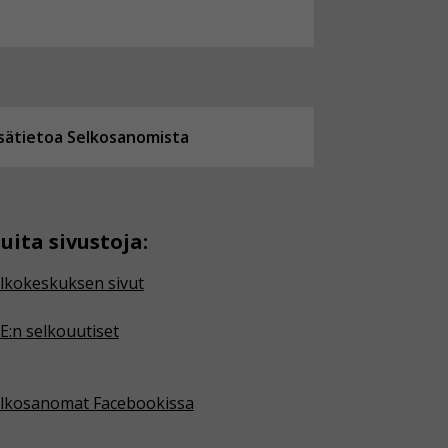
isätietoa Selkosanomista
uita sivustoja:
lkokeskuksen sivut
E:n selkouutiset
lkosanomat Facebookissa