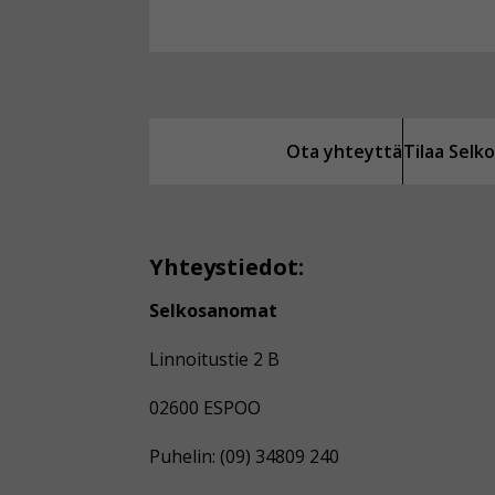
Ota yhteyttä
Tilaa Sel
Yhteystiedot:
Selkosanomat
Linnoitustie 2 B
02600 ESPOO
Puhelin: (09) 34809 240