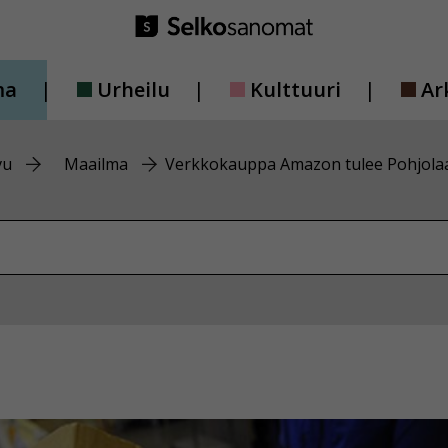
ma
Urheilu
Kulttuuri
Ar
vu
Maailma
Verkkokauppa Amazon tulee Pohjola
vustolta