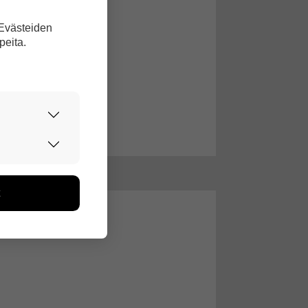
 Evästeiden
peita.
urvallisesti.
edon avulla
toa kerätään
ikutaan. Emme
seen