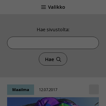
Siirry
Valikko
sisältöön
Hae sivustolta:
Hae sivustolta
Hae
Maailma
12.07.2017