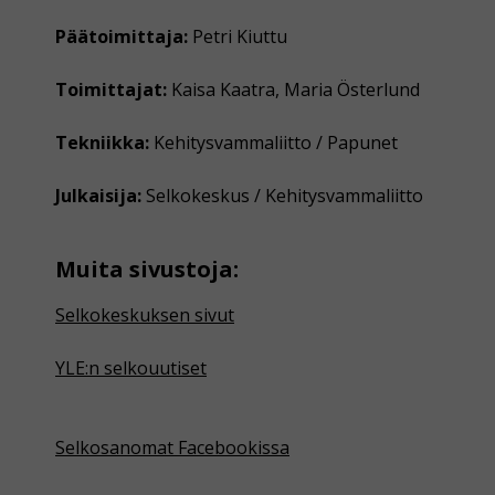
Päätoimittaja:
Petri Kiuttu
Toimittajat:
Kaisa Kaatra, Maria Österlund
Tekniikka:
Kehitysvammaliitto / Papunet
Julkaisija:
Selkokeskus / Kehitysvammaliitto
Muita sivustoja:
Selkokeskuksen sivut
YLE:n selkouutiset
Selkosanomat Facebookissa