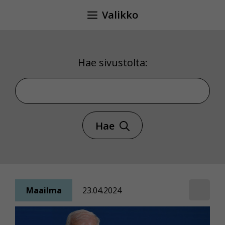
Siirry
Valikko
sisältöön
Hae sivustolta:
Hae sivustolta
Hae
Maailma
23.04.2024