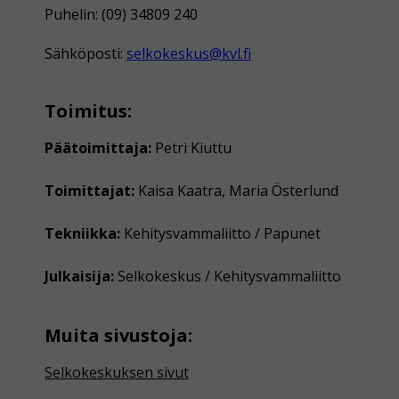
Puhelin: (09) 34809 240
Sähköposti:
selkokeskus@kvl.fi
Toimitus:
Päätoimittaja:
Petri Kiuttu
Toimittajat:
Kaisa Kaatra, Maria Österlund
Tekniikka:
Kehitysvammaliitto / Papunet
Julkaisija:
Selkokeskus / Kehitysvammaliitto
Muita sivustoja:
Selkokeskuksen sivut