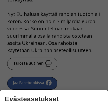
Nyt EU haluaa käyttää rahojen tuoton eli
koron. Korko on noin 3 miljardia euroa
vuodessa. Suunnitelman mukaan
suurimmalla osalla rahoista ostetaan
aseita Ukrainaan. Osa rahoista
käytetään Ukrainan aseteollisuuteen.
Tulosta uutinen
Jaa Facebookissa
Evästeasetukset