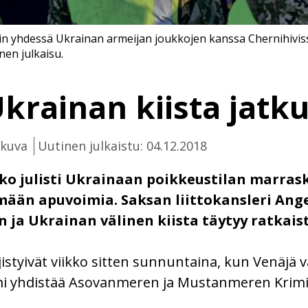
iin yhdessä Ukrainan armeijan joukkojen kanssa Chernihivis
nen julkaisu.
krainan kiista jatk
ikuva
Uutinen julkaistu: 04.12.2018
ko julisti Ukrainaan poikkeustilan marras
ään apuvoimia. Saksan liittokansleri Ange
n ja Ukrainan välinen kiista täytyy ratkai
jistyivät viikko sitten sunnuntaina, kun Venäjä 
mi yhdistää Asovanmeren ja Mustanmeren Krimi