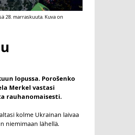
sä 28. marraskuuta. Kuva on
uu
kuun lopussa. Porošenko
la Merkel vastasi
sta rauhanomaisesti.
valtasi kolme Ukrainan laivaa
n niemimaan lähellä.