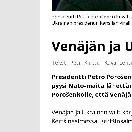
Presidentti Petro Porošenko kuvatt
Ukrainan presidentin kanslian viralli
Venäjän ja U
Teksti: Petri Kiuttu
Kuva: Leht
Presidentti Petro Porošen
pyysi Nato-maita lähettäm
Porošenkolle, että Venäjä
Venäjän ja Ukrainan välit kär
Kertšinsalmessa. Kertšinsal