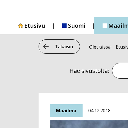
Siirry
sisältöön
Etusivu
Suomi
Maail
Takaisin
Olet tässä:
Etusi
Hae si
Hae sivustolta:
Maailma
04.12.2018