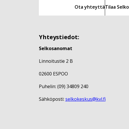
Ota yhteyttä
Tilaa Sel
Yhteystiedot:
Selkosanomat
Linnoitustie 2 B
02600 ESPOO
Puhelin: (09) 34809 240
Sähköposti:
selkokeskus@kvl.fi