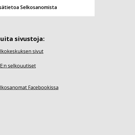
isätietoa Selkosanomista
uita sivustoja:
lkokeskuksen sivut
E:n selkouutiset
lkosanomat Facebookissa