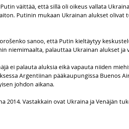
Putin väittää, että sillä oli oikeus vallata Ukrai
laiton. Putinin mukaan Ukrainan alukset olivat tu
rošenko sanoo, että Putin kieltäytyy keskustelui
in niemimaalta, palauttaa Ukrainan alukset ja 
jä ei palauta aluksia eikä vapauta niiden miehis
ksessa Argentiinan pääkaupungissa Buenos Air
yisen johdon aikana.
na 2014. Vastakkain ovat Ukraina ja Venäjän tuk