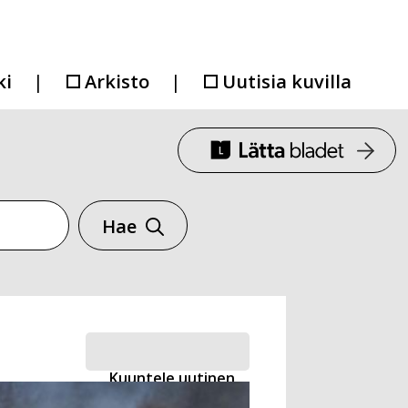
ki
Arkisto
Uutisia kuvilla
Hae
Kuuntele uutinen