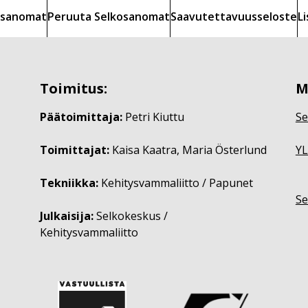
kosanomat
Peruuta Selkosanomat
Saavutettavuusseloste
L
Toimitus:
M
Päätoimittaja:
Petri Kiuttu
Se
Toimittajat:
Kaisa Kaatra, Maria Österlund
YL
Tekniikka:
Kehitysvammaliitto / Papunet
Se
Julkaisija:
Selkokeskus /
Kehitysvammaliitto