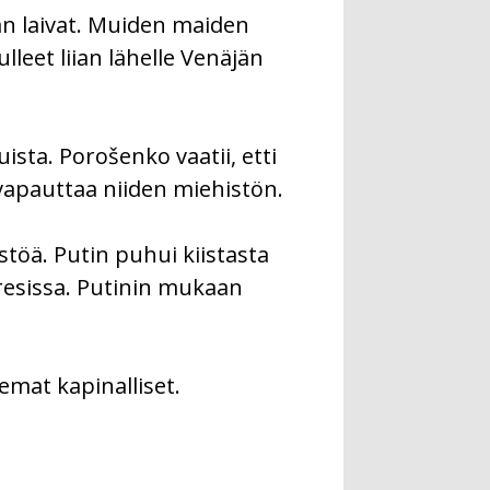
nan laivat. Muiden maiden
lleet liian lähelle Venäjän
sta. Porošenko vaatii, etti
vapauttaa niiden miehistön.
töä. Putin puhui kiistasta
esissa. Putinin mukaan
emat kapinalliset.