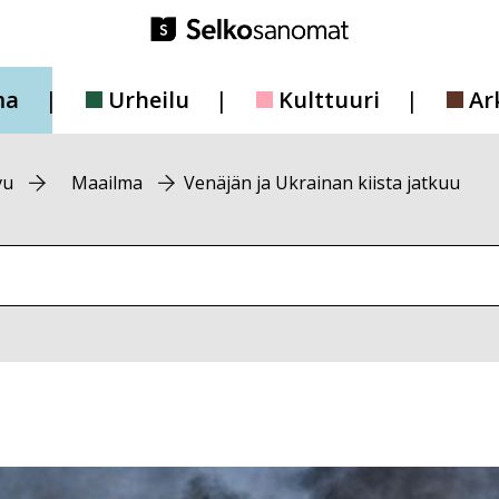
ma
Urheilu
Kulttuuri
Ar
vu
Maailma
Venäjän ja Ukrainan kiista jatkuu
vustolta