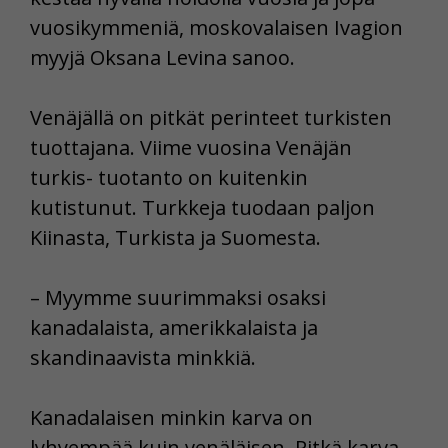
vuosikymmeniä, moskovalaisen Ivagion
myyjä Oksana Levina sanoo.
Venäjällä on pitkät perinteet turkisten
tuottajana. Viime vuosina Venäjän
turkis- tuotanto on kuitenkin
kutistunut. Turkkeja tuodaan paljon
Kiinasta, Turkista ja Suomesta.
– Myymme suurimmaksi osaksi
kanadalaista, amerikkalaista ja
skandinaavista minkkiä.
Kanadalaisen minkin karva on
lyhyempää kuin venäläisen. Pitkä karva