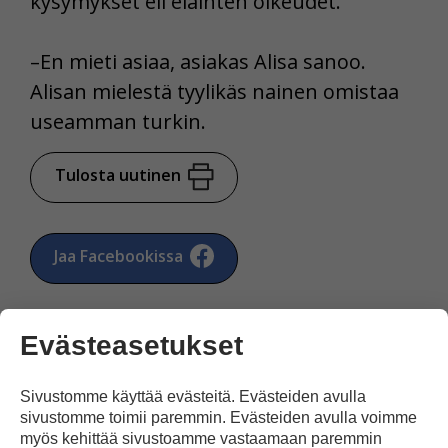
kysymykset eli eläinten oikeudet.
–En mieti asiaa, asiakas Alisa sanoo.
Alisan mielestä tyylikäs nainen omistaa
useamman turkin.
Tulosta uutinen
Jaa Facebookissa
Evästeasetukset
Sivustomme käyttää evästeitä. Evästeiden avulla
2 kommenttia artikkeliin
sivustomme toimii paremmin. Evästeiden avulla voimme
myös kehittää sivustoamme vastaamaan paremmin