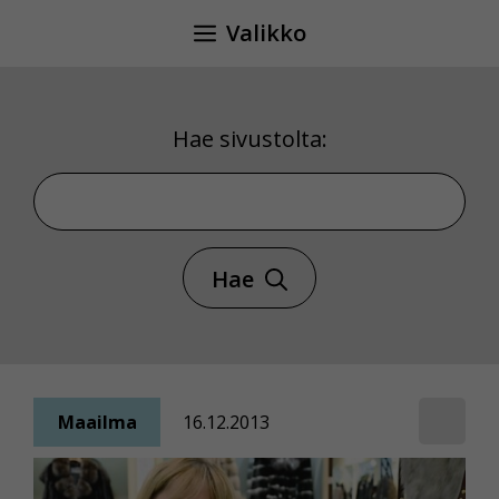
Siirry
Valikko
sisältöön
Hae sivustolta:
Hae sivustolta
Hae
Maailma
16.12.2013