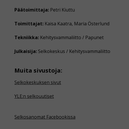
Päätoimittaja:
Petri Kiuttu
Toimittajat:
Kaisa Kaatra, Maria Österlund
Tekniikka:
Kehitysvammaliitto / Papunet
Julkaisija:
Selkokeskus / Kehitysvammaliitto
Muita sivustoja:
Selkokeskuksen sivut
YLE:n selkouutiset
Selkosanomat Facebookissa