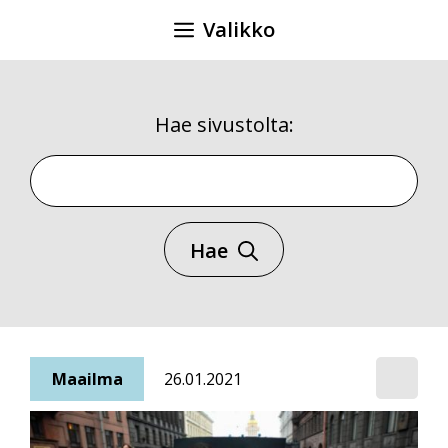
Siirry
Valikko
sisältöön
Hae sivustolta:
Hae sivustolta
Hae
Maailma
26.01.2021