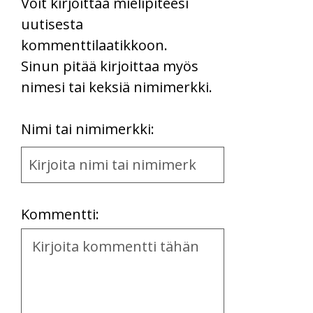
Voit kirjoittaa mielipiteesi
uutisesta
kommenttilaatikkoon.
Sinun pitää kirjoittaa myös
nimesi tai keksiä nimimerkki.
First
Nimi tai nimimerkki:
Name
and
Location
Kommentti:
Kommentti