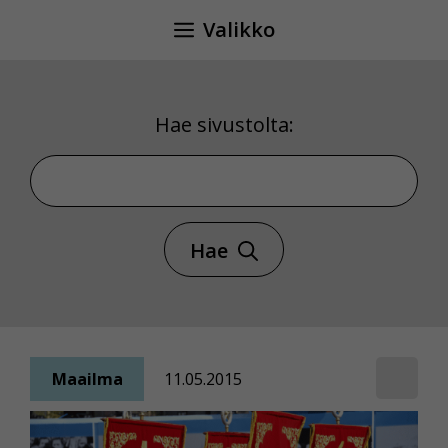
Siirry
Valikko
sisältöön
Hae sivustolta:
Hae sivustolta
Hae
Maailma
11.05.2015