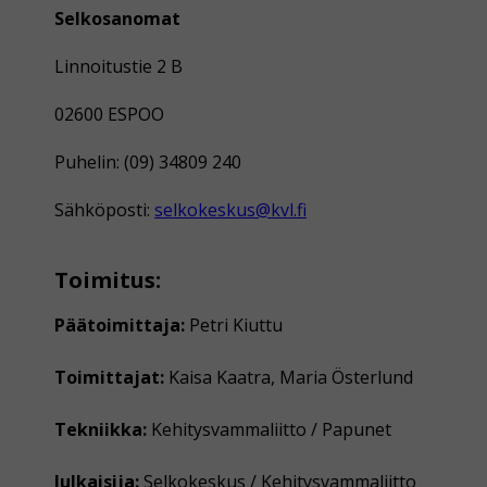
Selkosanomat
Linnoitustie 2 B
02600 ESPOO
Puhelin: (09) 34809 240
Sähköposti:
selkokeskus@kvl.fi
Toimitus:
Päätoimittaja:
Petri Kiuttu
Toimittajat:
Kaisa Kaatra, Maria Österlund
Tekniikka:
Kehitysvammaliitto / Papunet
Julkaisija:
Selkokeskus / Kehitysvammaliitto