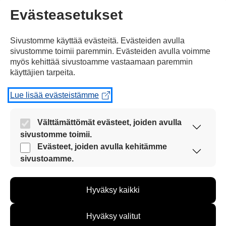
Jaa Facebookissa
Evästeasetukset
Sivustomme käyttää evästeitä. Evästeiden avulla
sivustomme toimii paremmin. Evästeiden avulla voimme
myös kehittää sivustoamme vastaamaan paremmin
käyttäjien tarpeita.
Yksi kommentti artikkeliin
Lue lisää evästeistämme
”Venäjä juhli voitonpäivää”
Välttämättömät evästeet, joiden avulla
sivustomme toimii.
Nämä evästeet ovat aina käytössä, jotta
Evästeet, joiden avulla kehitämme
janne
sivustoamme voi käyttää sujuvasti ja turvallisesti.
sivustoamme.
18.05.2015 klo 18:21
Näiden evästeiden avulla keräämme tietoa, miten
sivustoamme käytetään. Tiedon avulla voimme
Hyväksy kaikki
kehittää sivustoamme vastaamaan paremmin
käyttäjien tarpeita. Tietoa kerätään esimerkiksi
kävijämääristä ja siitä, mitä sivuja käytetään ja
seo on putinin propaganda
Hyväksy valitut
miten sivuilla liikutaan. Emme kuitenkaan kerää