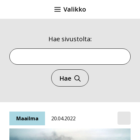
Siirry
Valikko
sisältöön
Hae sivustolta:
Hae sivustolta
Hae
Maailma
20.04.2022