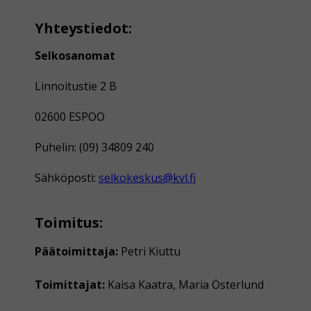
Yhteystiedot:
Selkosanomat
Linnoitustie 2 B
02600 ESPOO
Puhelin: (09) 34809 240
Sähköposti:
selkokeskus@kvl.fi
Toimitus:
Päätoimittaja:
Petri Kiuttu
Toimittajat:
Kaisa Kaatra, Maria Österlund