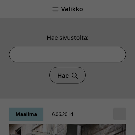
Siirry
Valikko
sisältöön
Hae sivustolta:
Hae sivustolta
Hae
Maailma
16.06.2014