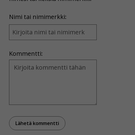
First
Nimi tai nimimerkki:
Name
and
Location
Kommentti:
Kommentti