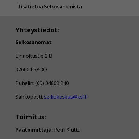
Lisätietoa Selkosanomista
Yhteystiedot:
Selkosanomat
Linnoitustie 2 B
02600 ESPOO
Puhelin: (09) 34809 240
Sähköposti:
selkokeskus@kvl.fi
Toimitus:
Päätoimittaja:
Petri Kiuttu