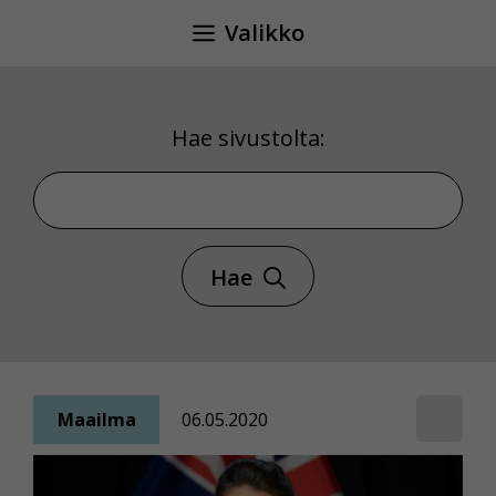
Siirry
Valikko
sisältöön
Hae sivustolta:
Hae sivustolta
Hae
Maailma
06.05.2020