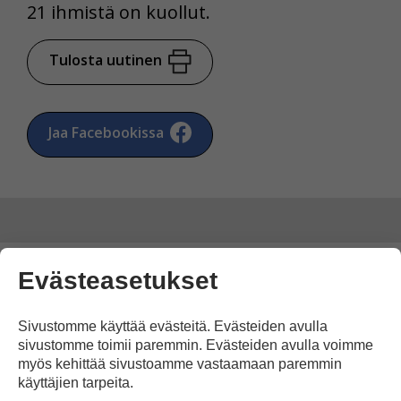
21 ihmistä on kuollut.
Tulosta uutinen
Jaa Facebookissa
Evästeasetukset
Kommentoi
Sivustomme käyttää evästeitä. Evästeiden avulla
Voit kirjoittaa mielipiteesi
sivustomme toimii paremmin. Evästeiden avulla voimme
uutisesta
myös kehittää sivustoamme vastaamaan paremmin
käyttäjien tarpeita.
kommenttilaatikkoon.