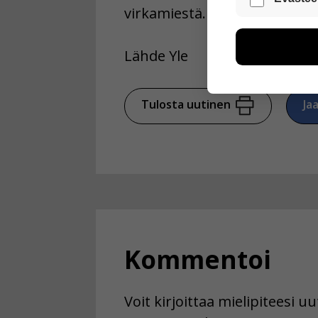
virkamiestä.
Näiden eväst
voimme kehit
esimerkiksi kä
Lähde Yle
kuitenkaan ker
käyttäjään.
Tulosta uutinen
Ja
Voit valita, 
Kommentoi
Voit kirjoittaa mielipiteesi 