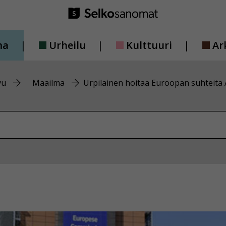
ma
Urheilu
Kulttuuri
Ar
vu
Maailma
Urpilainen hoitaa Euroopan suhteita 
vustolta