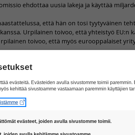
missio ehdottaa uusia lakeja ja käyttää miljard
haastattelussa, että hän on tosi tyytyväinen te
kanssa. Urpilainen toivoo, että yhteistyö EU:n 
Urpilainen toivoo, että myös eurooppalaiset yrity
setukset
. Nykyään Afrikasta muuttaa paljon siirtolaisia 
an syntyy uusia työpaikkoja ja hyvinvointia.
tää evästeitä. Evästeiden avulla sivustomme toimii paremmin.
yös kehittää sivustoamme vastaamaan paremmin käyttäjien tar
alainen Ursula von der Leyen. Hän teki viime vi
eistämme
lamentin täytyy vielä hyväksyä komission jäse
ssiossa oma komissaari. Komissaareja on yhteen
ttömät evästeet, joiden avulla sivustomme toimii.
eitaan. Komissaarien lisäksi komissiossa työske
 ovat aina käytössä, jotta sivustoamme voi käyttää sujuvasti ja t
t, joiden avulla kehitämme sivustoamme.