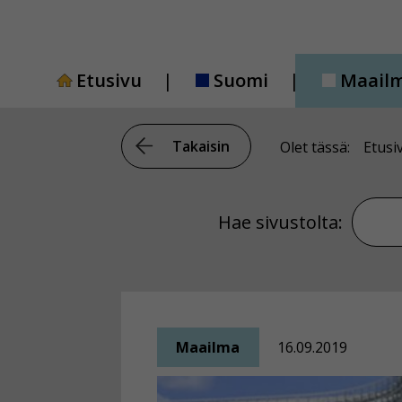
Siirry
sisältöön
Etusivu
Suomi
Maail
Takaisin
Olet tässä:
Etusi
Hae si
Hae sivustolta:
Maailma
16.09.2019