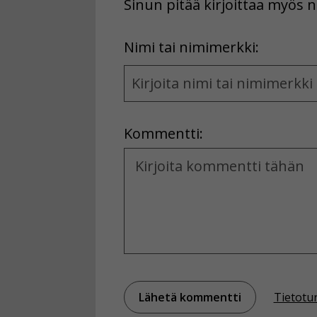
Sinun pitää kirjoittaa myös n
First
Nimi tai nimimerkki:
Name
and
Location
Kommentti:
Kommentti
Tietotu