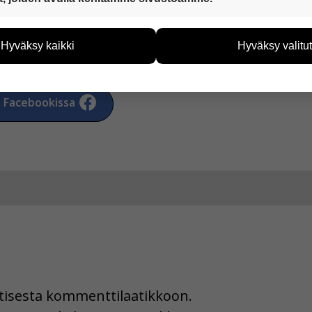
eiden avulla keräämme tietoa, miten sivustoamme käytetään. Ti
tää sivustoamme vastaamaan paremmin käyttäjien tarpeita. Tie
Hyväksy kaikki
Hyväksy valitut
vijämääristä ja siitä, mitä sivuja käytetään ja miten sivuilla li
ää henkilötietoja kuten nimiä, eikä tietoja voi yhdistää yksittäi
a Facebookissa
hyväksytkö näiden evästeiden käytön.
uutisesta kommenttilaatikkoon.