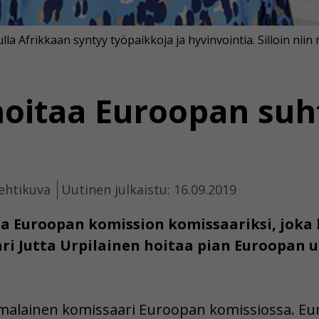
lla Afrikkaan syntyy työpaikkoja ja hyvinvointia. Silloin niin
hoitaa Euroopan suh
ehtikuva
Uutinen julkaistu: 16.09.2019
la Euroopan komission komissaariksi, joka 
i Jutta Urpilainen hoitaa pian Euroopan u
omalainen komissaari Euroopan komissiossa. Eu