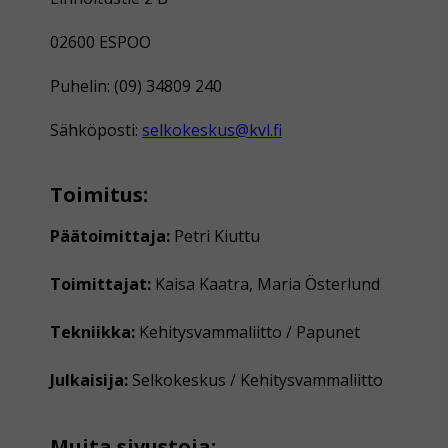
02600 ESPOO
Puhelin: (09) 34809 240
Sähköposti:
selkokeskus@kvl.fi
Toimitus:
Päätoimittaja:
Petri Kiuttu
Toimittajat:
Kaisa Kaatra, Maria Österlund
Tekniikka:
Kehitysvammaliitto / Papunet
Julkaisija:
Selkokeskus / Kehitysvammaliitto
Muita sivustoja: