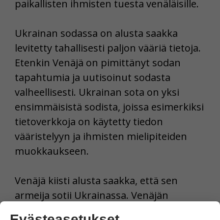
paikallisten ihmisten tuesta venäläisille.
Ukrainan sodassa on alusta saakka
levitetty tahallisesti paljon vääriä tietoja.
Etenkin Venäjä on pimittänyt sodan
tapahtumia ja uutisoinut sodasta
valheellisesti. Ukrainan sota on yksi
ensimmäisistä sodista, joissa esimerkiksi
tietoverkkoja on käytetty tiedon
vääristelyyn ja ihmisten mielipiteiden
muokkaukseen.
Venäjä kiisti alusta saakka, että sen
armeija sotii Ukrainassa. Venäjän
presidentti Vladimir Putin on myöntänyt
Evästeasetukset