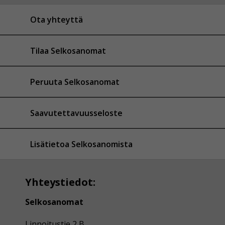
Ota yhteyttä
Tilaa Selkosanomat
Peruuta Selkosanomat
Saavutettavuusseloste
Lisätietoa Selkosanomista
Yhteystiedot:
Selkosanomat
Linnoitustie 2 B