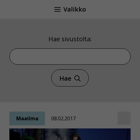
Siirry
Valikko
sisältöön
Hae sivustolta:
Hae sivustolta
Hae
Maailma
08.02.2017