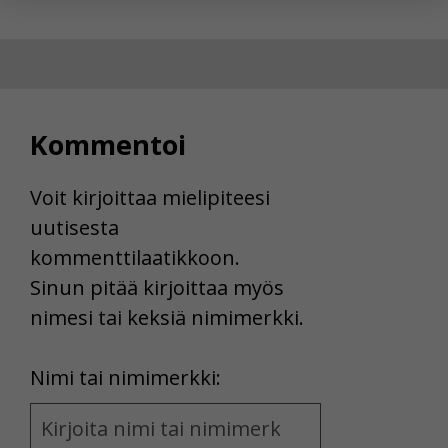
yksittäiseen käyttäjään.
Voit valita, hyväksytkö näiden evästeiden käytön.
Kommentoi
Voit kirjoittaa mielipiteesi
uutisesta
kommenttilaatikkoon.
Sinun pitää kirjoittaa myös
nimesi tai keksiä nimimerkki.
First
Nimi tai nimimerkki:
Name
and