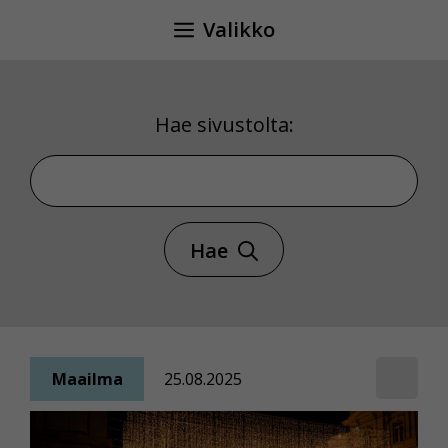
Siirry
Valikko
sisältöön
Hae sivustolta:
Hae sivustolta
Hae
Maailma
25.08.2025