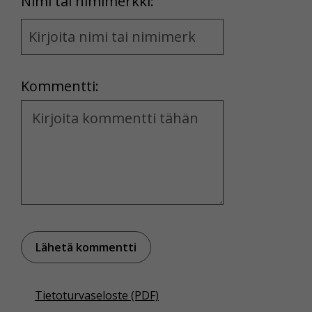
First
Nimi tai nimimerkki:
Name
and
Location
Kommentti:
Kommentti
Tietoturvaseloste (PDF)