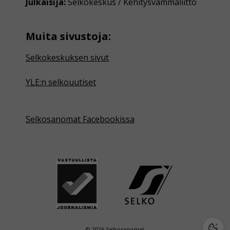
Julkaisija:
Selkokeskus / Kehitysvammaliitto
Muita sivustoja:
Selkokeskuksen sivut
YLE:n selkouutiset
Selkosanomat Facebookissa
© 2026 Selkosanomat