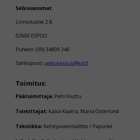
Selkosanomat
Linnoitustie 2 B
02600 ESPOO
Puhelin: (09) 34809 240
Sähköposti:
selkokeskus@kvl.fi
Toimitus:
Päätoimittaja:
Petri Kiuttu
Toimittajat:
Kaisa Kaatra, Maria Österlund
Tekniikka:
Kehitysvammaliitto / Papunet