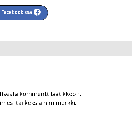
a Facebookissa
uutisesta kommenttilaatikkoon.
imesi tai keksiä nimimerkki.