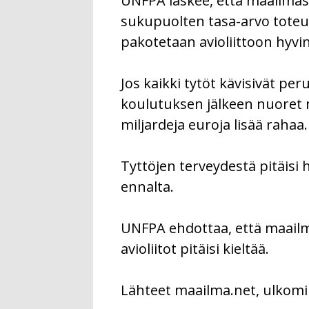
UNFPA laskee, että maailmass
sukupuolten tasa-arvo toteut
pakotetaan avioliittoon hyvi
Jos kaikki tytöt kävisivät pe
koulutuksen jälkeen nuoret n
miljardeja euroja lisää rahaa.
Tyttöjen terveydestä pitäisi 
ennalta.
UNFPA ehdottaa, että maailma
avioliitot pitäisi kieltää.
Lähteet maailma.net, ulkomi