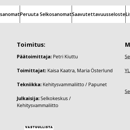
kosanomat
Peruuta Selkosanomat
Saavutettavuusseloste
L
Toimitus:
M
Päätoimittaja:
Petri Kiuttu
Se
Toimittajat:
Kaisa Kaatra, Maria Österlund
YL
Tekniikka:
Kehitysvammaliitto / Papunet
Se
Julkaisija:
Selkokeskus /
Kehitysvammaliitto