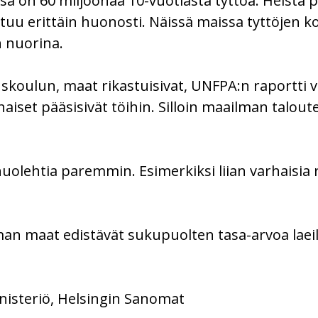
a on 60 miljoonaa 10-vuotiasta tyttöä. Heistä pu
uu erittäin huonosti. Näissä maissa tyttöjen k
n nuorina.
ruskoulun, maat rikastuisivat, UNFPA:n raportti
aiset pääsisivät töihin. Silloin maailman talou
huolehtia paremmin. Esimerkiksi liian varhaisia 
n maat edistävät sukupuolten tasa-arvoa laeill
nisteriö, Helsingin Sanomat