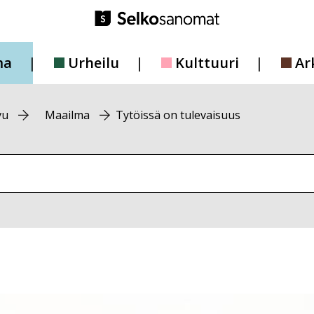
ma
Urheilu
Kulttuuri
Ar
vu
Maailma
Tytöissä on tulevaisuus
vustolta