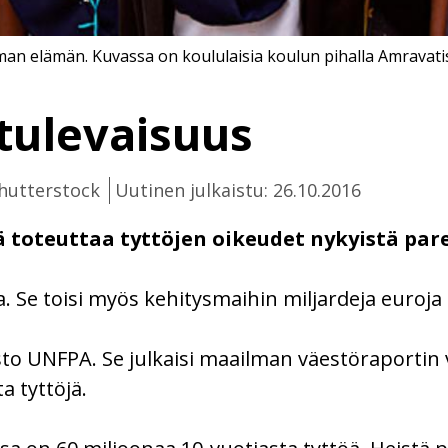
an elämän. Kuvassa on koululaisia koulun pihalla Amravatis
 tulevaisuus
Shutterstock
Uutinen julkaistu: 26.10.2016
ä toteuttaa tyttöjen oikeudet nykyistä pa
 Se toisi myös kehitysmaihin miljardeja euroja 
to UNFPA. Se julkaisi maailman väestöraportin vi
ta tyttöjä.