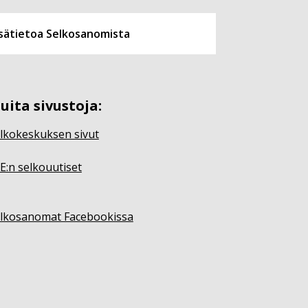
isätietoa Selkosanomista
uita sivustoja:
lkokeskuksen sivut
E:n selkouutiset
lkosanomat Facebookissa