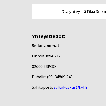
Ota yhteyttä
Tilaa Sel
Yhteystiedot:
Selkosanomat
Linnoitustie 2 B
02600 ESPOO
Puhelin: (09) 34809 240
Sähköposti:
selkokeskus@kvl.fi