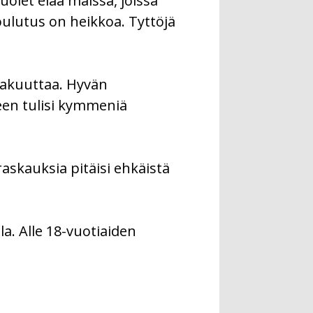
olet elää maissa, joissa
oulutus on heikkoa. Tyttöjä
 vakuuttaa. Hyvän
teen tulisi kymmeniä
raskauksia pitäisi ehkäistä
a. Alle 18-vuotiaiden