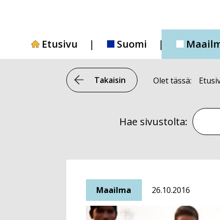
Siirry
sisältöön
Etusivu
Suomi
Maail
Takaisin
Olet tässä:
Etusi
Hae si
Hae sivustolta:
Maailma
26.10.2016