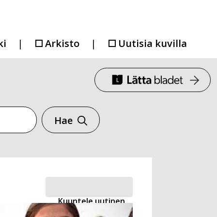
ki
Arkisto
Uutisia kuvilla
Hae
Kuuntele uutinen