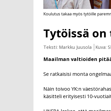
Koulutus takaa myös tytöille paremm
Tytöissä on
Teksti: Markku Juusola
Kuva: 
Maailman valtioiden pitä
Se ratkaisisi monta ongelmaa.
Näin toivoo YK:n väestörahas
käsitteli erityisesti 10-vuotiai