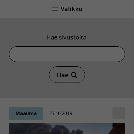
Siirry
Valikko
sisältöön
Hae sivustolta:
Hae sivustolta
Hae
Maailma
23.10.2019