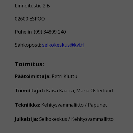
Linnoitustie 2 B
02600 ESPOO
Puhelin: (09) 34809 240
Sähköposti:
selkokeskus@kvl.fi
Toimitus:
Päätoimittaja:
Petri Kiuttu
Toimittajat:
Kaisa Kaatra, Maria Österlund
Tekniikka:
Kehitysvammaliitto / Papunet
Julkaisija:
Selkokeskus / Kehitysvammaliitto