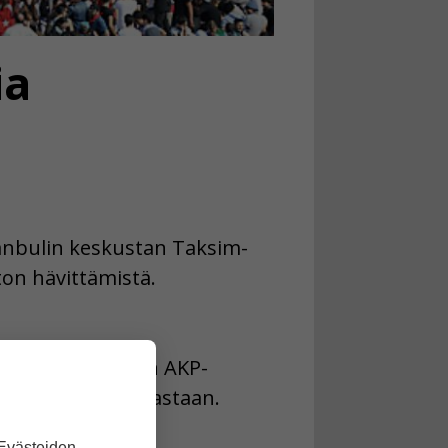
ia
tanbulin keskustan Taksim-
ton hävittämistä.
rdogania ja hänen AKP-
ielenosoittajia vastaan.
 poliisia kivillä.
 Evästeiden