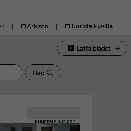
ki
Arkisto
Uutisia kuvilla
Hae
Kuuntele uutinen