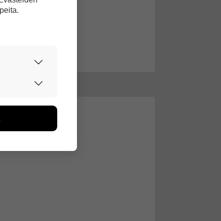
peita.
urvallisesti.
edon avulla
toa kerätään
ikutaan. Emme
seen