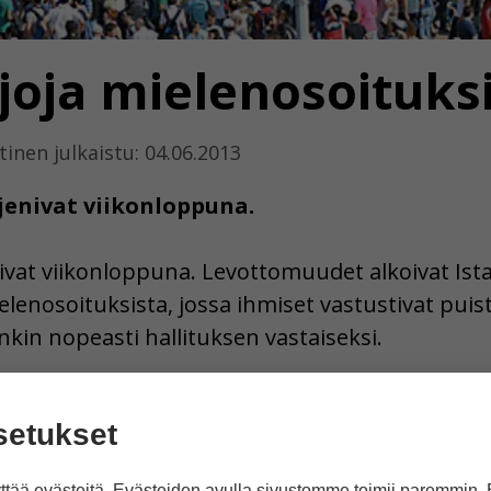
joja mielenosoituks
inen julkaistu: 04.06.2013
jenivat viikonloppuna.
ivat viikonloppuna. Levottomuudet alkoivat Is
lenosoituksista, jossa ihmiset vastustivat puis
kin nopeasti hallituksen vastaiseksi.
 erityisesti Turkin pääministeriä Recep Tayyip E
setukset
 Turkin poliisia on arvosteltu kovista otteista m
nyt kyynelkaasua. Mielenosoittajat taas heittivät
tää evästeitä. Evästeiden avulla sivustomme toimii paremmin.