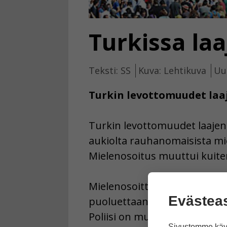
Turkissa laa
Teksti: SS
Kuva: Lehtikuva
Uut
Turkin levottomuudet laa
Turkin levottomuudet laajen
aukiolta rauhanomaisista mie
Mielenosoitus muuttui kuiten
Mielenosoittajat vastustivat
Evästea
puoluettaan. Pääministeriä ja
Poliisi on muun muassa käyttä
Sivustomme käyt