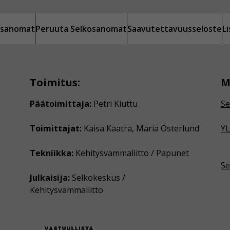
kosanomat
Peruuta Selkosanomat
Saavutettavuusseloste
L
Toimitus:
M
Päätoimittaja:
Petri Kiuttu
Se
Toimittajat:
Kaisa Kaatra, Maria Österlund
YL
Tekniikka:
Kehitysvammaliitto / Papunet
Se
Julkaisija:
Selkokeskus /
Kehitysvammaliitto