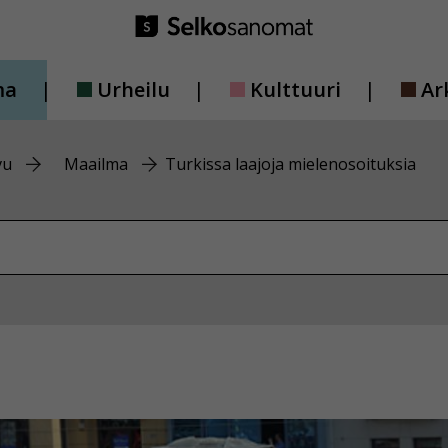
ma
Urheilu
Kulttuuri
Ar
vu
Maailma
Turkissa laajoja mielenosoituksia
vustolta