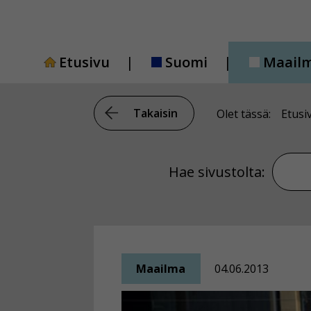
Siirry
sisältöön
Etusivu
Suomi
Maail
Takaisin
Olet tässä:
Etusi
Hae si
Hae sivustolta:
Maailma
04.06.2013