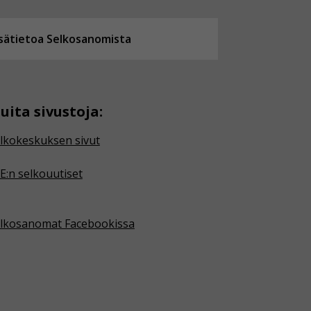
isätietoa Selkosanomista
uita sivustoja:
lkokeskuksen sivut
E:n selkouutiset
lkosanomat Facebookissa