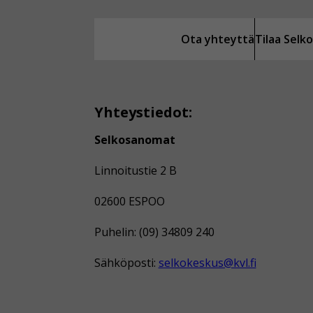
Ota yhteyttä
Tilaa Sel
Yhteystiedot:
Selkosanomat
Linnoitustie 2 B
02600 ESPOO
Puhelin: (09) 34809 240
Sähköposti:
selkokeskus@kvl.fi