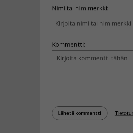
First
Nimi tai nimimerkki:
Name
and
Location
Kommentti:
Kommentti
Tietotu