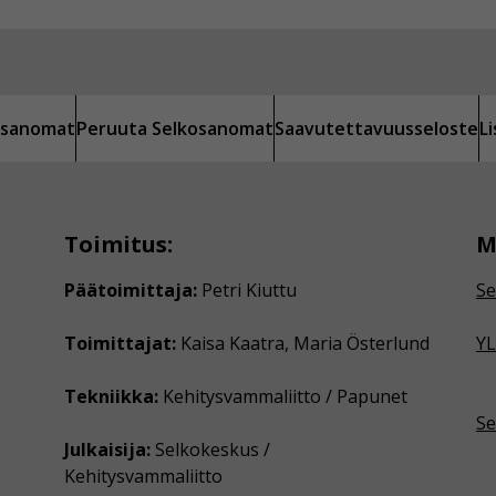
kosanomat
Peruuta Selkosanomat
Saavutettavuusseloste
L
Toimitus:
M
Päätoimittaja:
Petri Kiuttu
Se
Toimittajat:
Kaisa Kaatra, Maria Österlund
YL
Tekniikka:
Kehitysvammaliitto / Papunet
Se
Julkaisija:
Selkokeskus /
Kehitysvammaliitto