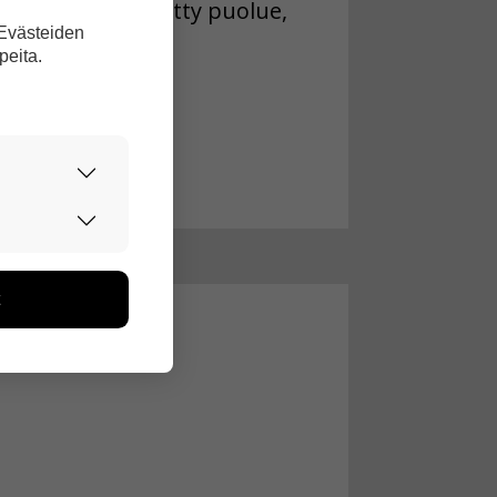
ankumousta kielletty puolue,
 Evästeiden
peita.
urvallisesti.
edon avulla
toa kerätään
ikutaan. Emme
seen