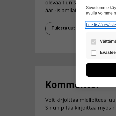
olevaa Tunisiaa johtaa malti
Sivustomme käyt
ääri-islamilainen Hizb al-Tah
avulla voimme m
Lue lisää eväst
Tulosta uutinen
Ja
Välttämä
Nämä evästeet
Evästee
Näiden eväst
voimme kehit
esimerkiksi kä
kuitenkaan ker
Kommentoi
käyttäjään.
Voit valita, 
Voit kirjoittaa mielipiteesi 
Sinun pitää kirjoittaa myös n