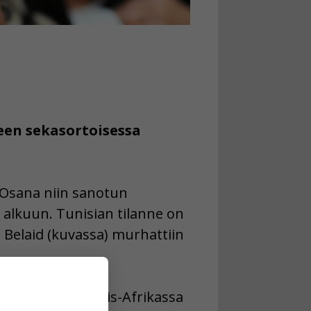
een sekasortoisessa
 Osana niin sanotun
alkuun. Tunisian tilanne on
i Belaid (kuvassa) murhattiin
nsa eteen. Pohjois-Afrikassa