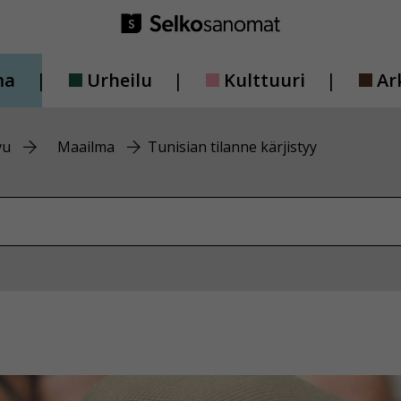
ma
Urheilu
Kulttuuri
Ar
vu
Maailma
Tunisian tilanne kärjistyy
vustolta