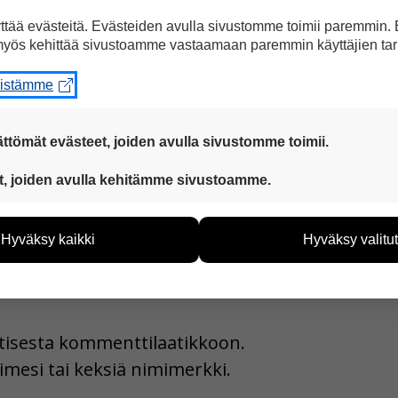
llinen islamilainen puolue al-Nahda. Ennen vall
tää evästeitä. Evästeiden avulla sivustomme toimii paremmin.
rir on myös nykyisin suosiossa.
yös kehittää sivustoamme vastaamaan paremmin käyttäjien tar
eistämme
a Facebookissa
ttömät evästeet, joiden avulla sivustomme toimii.
 ovat aina käytössä, jotta sivustoamme voi käyttää sujuvasti ja t
t, joiden avulla kehitämme sivustoamme.
eiden avulla keräämme tietoa, miten sivustoamme käytetään. Ti
tää sivustoamme vastaamaan paremmin käyttäjien tarpeita. Tie
Hyväksy kaikki
Hyväksy valitut
vijämääristä ja siitä, mitä sivuja käytetään ja miten sivuilla li
ää henkilötietoja kuten nimiä, eikä tietoja voi yhdistää yksittäi
hyväksytkö näiden evästeiden käytön.
uutisesta kommenttilaatikkoon.
imesi tai keksiä nimimerkki.