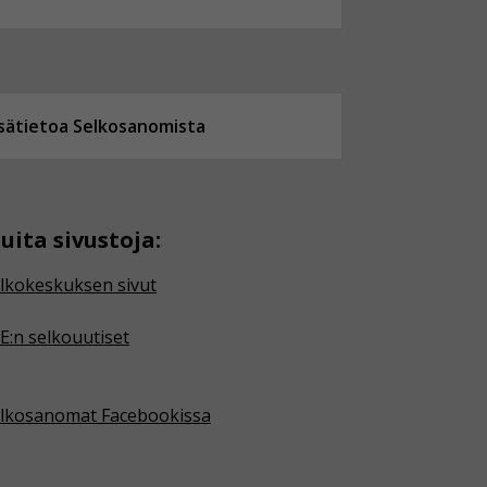
isätietoa Selkosanomista
uita sivustoja:
lkokeskuksen sivut
E:n selkouutiset
lkosanomat Facebookissa