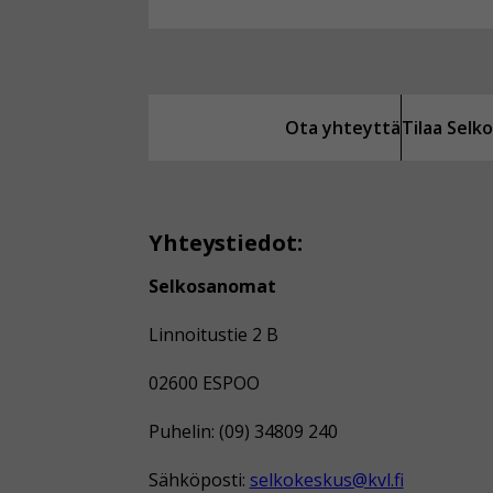
Ota yhteyttä
Tilaa Sel
Yhteystiedot:
Selkosanomat
Linnoitustie 2 B
02600 ESPOO
Puhelin: (09) 34809 240
Sähköposti:
selkokeskus@kvl.fi