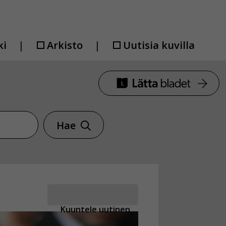
ki
Arkisto
Uutisia kuvilla
Hae
Kuuntele uutinen