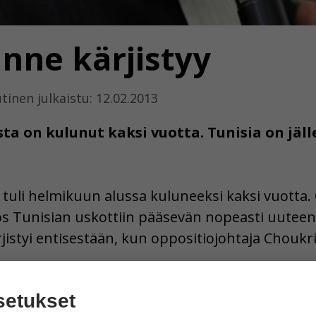
anne kärjistyy
tinen julkaistu: 12.02.2013
a on kulunut kaksi vuotta. Tunisia on jäll
tuli helmikuun alussa kuluneeksi kaksi vuotta.
 Tunisian uskottiin pääsevän nopeasti uuteen 
jistyi entisestään, kun oppositiojohtaja Choukr
setukset
otias vasemmistolainen poliitikko ammuttiin koti