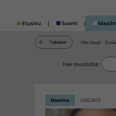
Siirry
sisältöön
Etusivu
Suomi
Maail
Takaisin
Olet tässä:
Etusi
Hae si
Hae sivustolta:
Maailma
12.02.2013