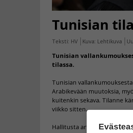
Tunisian til
Teksti: HV
Kuva: Lehtikuva
Uu
Tunisian vallankumouksest
tilassa.
Tunisian vallankumouksesta 
Arabikevään muutoksia, myös
kuitenkin sekava. Tilanne kär
viikko sitten.
Evästea
Hallitusta arvostellut 48-vu