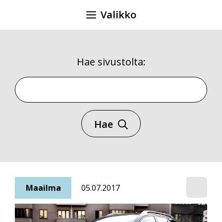
Siirry
Valikko
sisältöön
Hae sivustolta:
Hae sivustolta
Hae
Maailma
05.07.2017