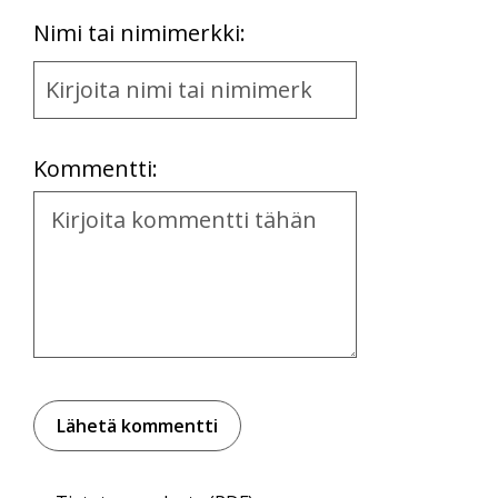
First
Nimi tai nimimerkki:
Name
and
Location
Kommentti:
Kommentti