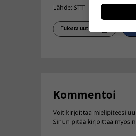
Näiden eväst
Lähde: STT
voimme kehit
esimerkiksi kä
kuitenkaan ker
käyttäjään.
Tulosta uutinen
Ja
Voit valita, 
Kommentoi
Voit kirjoittaa mielipiteesi 
Sinun pitää kirjoittaa myös n