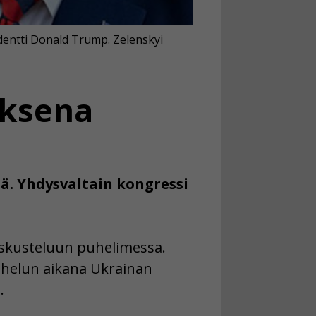
dentti Donald Trump. Zelenskyi
oksena
ä. Yhdysvaltain kongressi
keskusteluun puhelimessa.
uhelun aikana Ukrainan
.