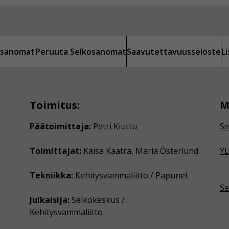
kosanomat
Peruuta Selkosanomat
Saavutettavuusseloste
L
Toimitus:
M
Päätoimittaja:
Petri Kiuttu
Se
Toimittajat:
Kaisa Kaatra, Maria Österlund
YL
Tekniikka:
Kehitysvammaliitto / Papunet
Se
Julkaisija:
Selkokeskus /
Kehitysvammaliitto