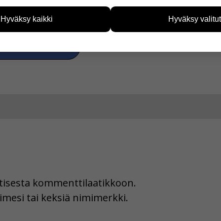
eiden avulla keräämme tietoa, miten sivustoamme käytetään. Ti
tää sivustoamme vastaamaan paremmin käyttäjien tarpeita. Tie
Hyväksy kaikki
Hyväksy valitut
vijämääristä ja siitä, mitä sivuja käytetään ja miten sivuilla li
ää henkilötietoja kuten nimiä, eikä tietoja voi yhdistää yksittäi
a Facebookissa
hyväksytkö näiden evästeiden käytön.
uutisesta kommenttilaatikkoon.
imesi tai keksiä nimimerkki.