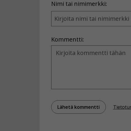
First
Nimi tai nimimerkki:
Name
and
Location
Kommentti:
Kommentti
Tietotu