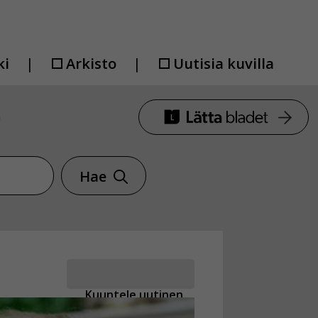
ki
Arkisto
Uutisia kuvilla
a
Hae
Kuuntele uutinen