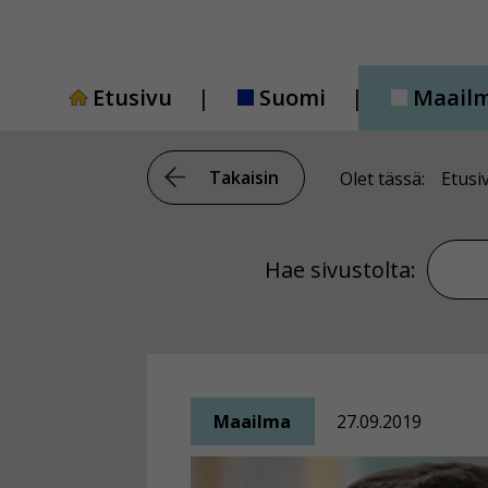
Siirry
sisältöön
Etusivu
Suomi
Maail
Takaisin
Olet tässä:
Etusi
Hae si
Hae sivustolta:
Maailma
27.09.2019