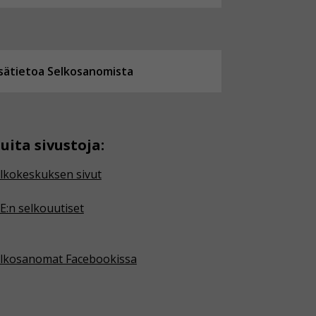
isätietoa Selkosanomista
uita sivustoja:
lkokeskuksen sivut
E:n selkouutiset
lkosanomat Facebookissa