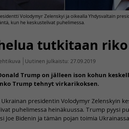
identti Volodymyr Zelenskyi ja oikealla Yhdysvaltain presi
ntä, kun he keskustelivat puhelimessa.
elua tutkitaan rik
ehtikuva
Uutinen julkaistu: 27.09.2019
Donald Trump on jälleen ison kohun keskell
 onko Trump tehnyt virkarikoksen.
ja Ukrainan presidentin Volodymyr Zelenskyin 
livat puhelimessa heinäkuussa. Trump pyysi p
isi Joe Bidenin ja tämän pojan toimia Ukrainassa