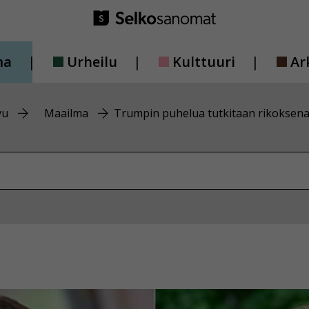
ma
Urheilu
Kulttuuri
Ar
vu
Maailma
Trumpin puhelua tutkitaan rikoksen
vustolta