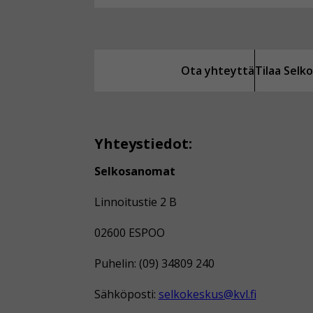
Ota yhteyttä
Tilaa Sel
Yhteystiedot:
Selkosanomat
Linnoitustie 2 B
02600 ESPOO
Puhelin: (09) 34809 240
Sähköposti:
selkokeskus@kvl.fi