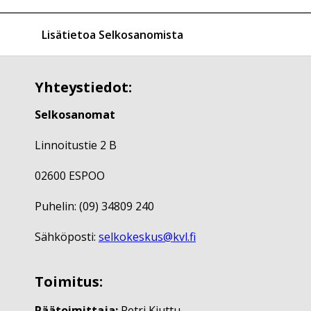
Lisätietoa Selkosanomista
Yhteystiedot:
Selkosanomat
Linnoitustie 2 B
02600 ESPOO
Puhelin: (09) 34809 240
Sähköposti:
selkokeskus@kvl.fi
Toimitus:
Päätoimittaja:
Petri Kiuttu