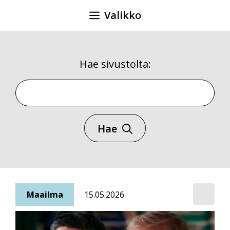
Siirry
Valikko
sisältöön
Hae sivustolta:
Hae sivustolta
Hae
Maailma
15.05.2026