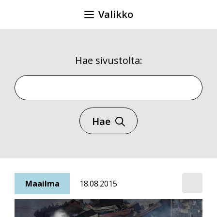
Siirry
Valikko
sisältöön
Hae sivustolta:
Hae sivustolta
Hae
Maailma
18.08.2015