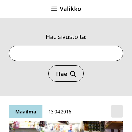
Siirry
Valikko
sisältöön
Hae sivustolta:
Hae sivustolta
Hae
Maailma
13.04.2016