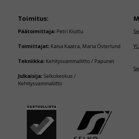
Toimitus:
M
Päätoimittaja:
Petri Kiuttu
Se
Toimittajat:
Kaisa Kaatra, Maria Österlund
YL
Tekniikka:
Kehitysvammaliitto / Papunet
Se
Julkaisija:
Selkokeskus /
Kehitysvammaliitto