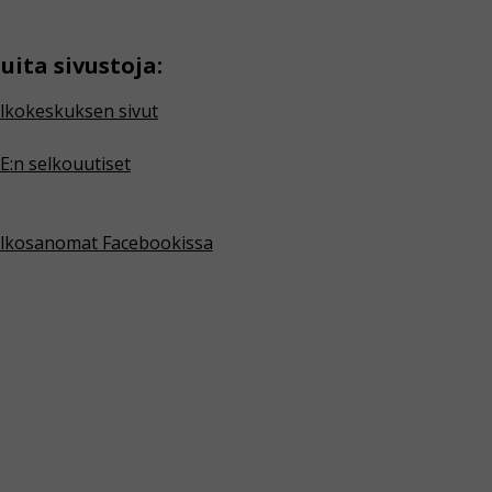
uita sivustoja:
lkokeskuksen sivut
E:n selkouutiset
lkosanomat Facebookissa