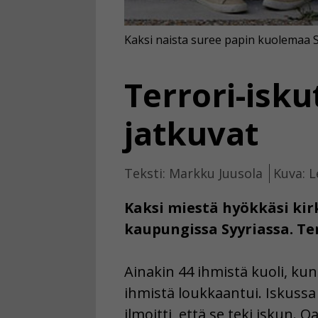
Kaksi naista suree papin kuolemaa S
Terrori-isku
jatkuvat
Teksti: Markku Juusola
Kuva: L
Kaksi miestä hyökkäsi ki
kaupungissa Syyriassa. Terr
Ainakin 44 ihmistä kuoli, ku
ihmistä loukkaantui. Iskussa r
ilmoitti, että se teki iskun. Q