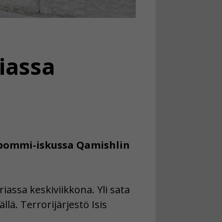
iassa
 pommi-iskussa Qamishlin
assa keskiviikkona. Yli sata
lä. Terrorijärjestö Isis