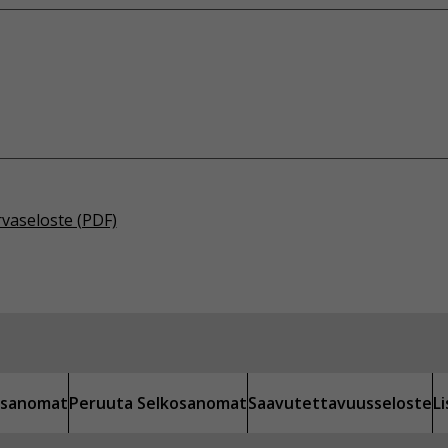
rvaseloste (PDF)
kosanomat
Peruuta Selkosanomat
Saavutettavuusseloste
L