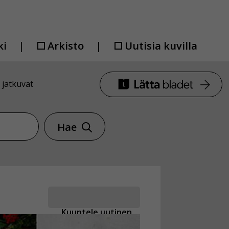
ki
Arkisto
Uutisia kuvilla
 jatkuvat
Hae
Kuuntele uutinen