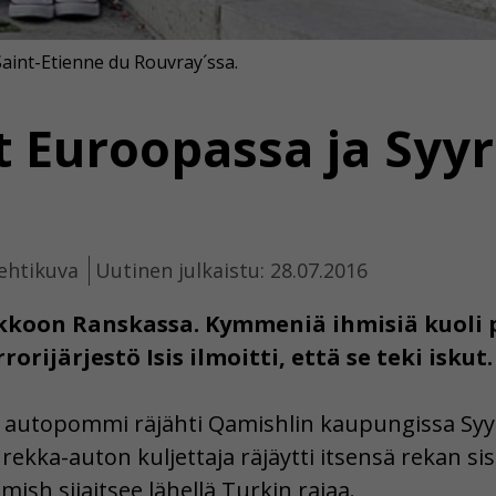
aint-Etienne du Rouvray´ssa.
t Euroopassa ja Syyr
ehtikuva
Uutinen julkaistu: 28.07.2016
rkkoon Ranskassa. Kymmeniä ihmisiä kuoli
orijärjestö Isis ilmoitti, että se teki iskut.
n autopommi räjähti Qamishlin kaupungissa Syyri
ekka-auton kuljettaja räjäytti itsensä rekan sisäl
amish sijaitsee lähellä Turkin rajaa.