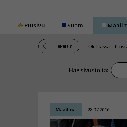
Siirry
sisältöön
Etusivu
Suomi
Maail
Takaisin
Olet tässä:
Etusi
Hae si
Hae sivustolta:
Maailma
28.07.2016