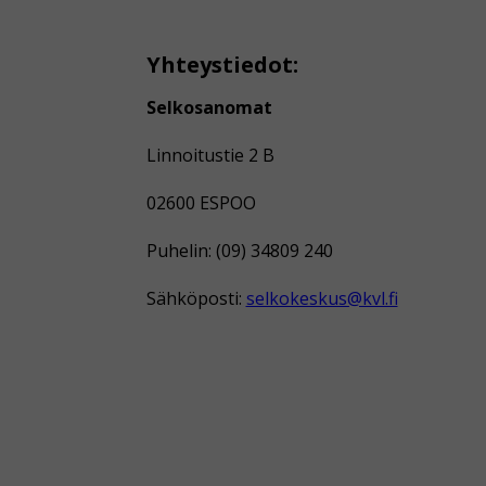
Yhteystiedot:
Selkosanomat
Linnoitustie 2 B
02600 ESPOO
Puhelin: (09) 34809 240
Sähköposti:
selkokeskus@kvl.fi