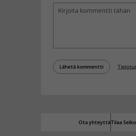
Kommentti
Tietotu
Ota yhteyttä
Tilaa Sel