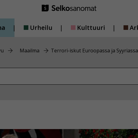
ma
Urheilu
Kulttuuri
Ar
vu
Maailma
Terrori-iskut Euroopassa ja Syyriassa
vustolta