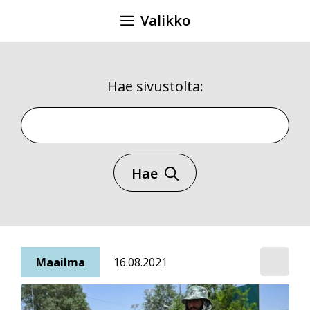
Siirry
Valikko
sisältöön
Hae sivustolta:
Hae sivustolta
Hae
Maailma
16.08.2021