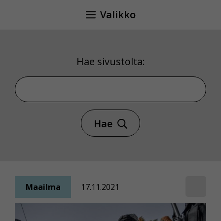
Siirry
Valikko
sisältöön
Hae sivustolta:
Hae sivustolta
Hae
Maailma
17.11.2021