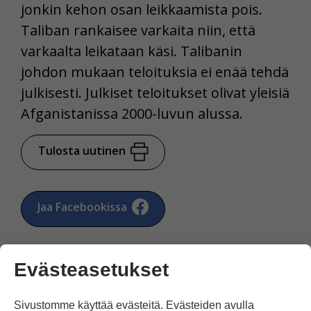
jonkin kehon osan leikkaamista pois.
Taliban rankaisee varkaita niin, että
varkaalta leikataan käsi. Talibanin
johdon mukaan teloituksia ei enää tehdä
julkisesti. Julkiset teloitukset olivat yleisiä
Afganistanissa 2000-luvun alussa.
Tulosta uutinen
Jaa Facebookissa
Evästeasetukset
Sivustomme käyttää evästeitä. Evästeiden avulla