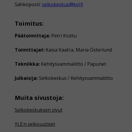
Sähköposti:
selkokeskus@kvl.fi
Toimitus:
Päätoimittaja:
Petri Kiuttu
Toimittajat:
Kaisa Kaatra, Maria Österlund
Tekniikka:
Kehitysvammaliitto / Papunet
Julkaisija:
Selkokeskus / Kehitysvammaliitto
Muita sivustoja:
Selkokeskuksen sivut
YLE:n selkouutiset