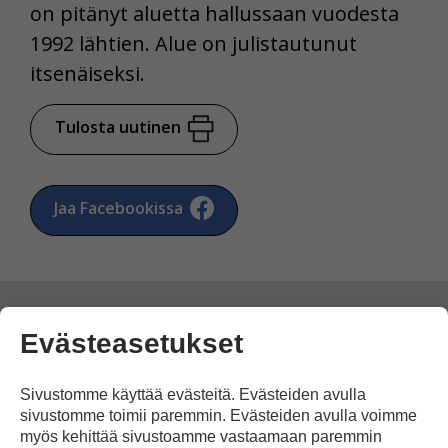
on pitänyt aluetta hallussaan vuodesta
1992 lähtien. Alue on julistautunut
itsenäiseksi.
Tulosta uutinen
Jaa Facebookissa
Evästeasetukset
Kommentoi
Sivustomme käyttää evästeitä. Evästeiden avulla
sivustomme toimii paremmin. Evästeiden avulla voimme
Voit kirjoittaa mielipiteesi
myös kehittää sivustoamme vastaamaan paremmin