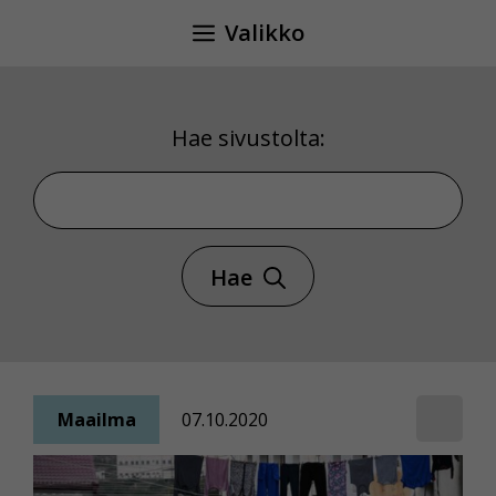
Siirry
Valikko
sisältöön
Hae sivustolta:
Hae sivustolta
Hae
Maailma
07.10.2020