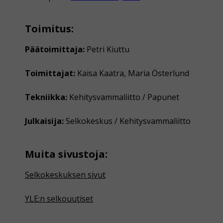
Toimitus:
Päätoimittaja:
Petri Kiuttu
Toimittajat:
Kaisa Kaatra, Maria Österlund
Tekniikka:
Kehitysvammaliitto / Papunet
Julkaisija:
Selkokeskus / Kehitysvammaliitto
Muita sivustoja:
Selkokeskuksen sivut
YLE:n selkouutiset