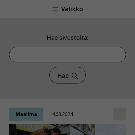
Siirry
Valikko
sisältöön
Hae sivustolta:
Hae sivustolta
Hae
Maailma
14.03.2024