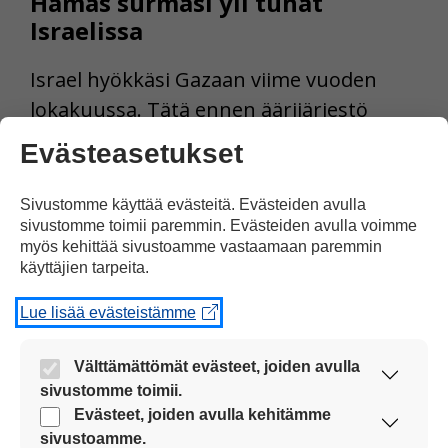
Hamas surmasi yli tuhat
Israelissa
Israel hyökkäsi Gazaan viime vuoden
lokakuussa. Tätä ennen äärijärjestö
Hamas hyökkäsi Israeliin 7.10. Hamas
Evästeasetukset
tappoi 1 140 ihmistä. Hamas otti
panttivangiksi yli 200 ihmistä.
Sivustomme käyttää evästeitä. Evästeiden avulla
sivustomme toimii paremmin. Evästeiden avulla voimme
myös kehittää sivustoamme vastaamaan paremmin
Gaza on 40 kilometriä pitkä, kapea alue
käyttäjien tarpeita.
Välimeren rannalla. Gazassa asuu kaksi
Lue lisää evästeistämme
miljoonaa ihmistä. Suurin osa asukkaista
on palestiinalaisia. Gazalla on yhteinen
Välttämättömät evästeet, joiden avulla
raja Israelin ja Egyptin kanssa.
sivustomme toimii.
Nämä evästeet ovat aina käytössä, jotta
Evästeet, joiden avulla kehitämme
sivustoamme voi käyttää sujuvasti ja turvallisesti.
Tilanne Gazassa muuttui erityisen
sivustoamme.