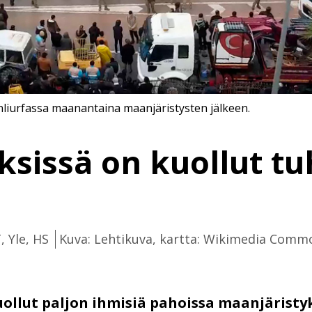
nliurfassa maanantaina maanjäristysten jälkeen.
ksissä on kuollut tu
, Yle, HS
Kuva: Lehtikuva, kartta: Wikimedia Comm
uollut paljon ihmisiä pahoissa maanjäristy