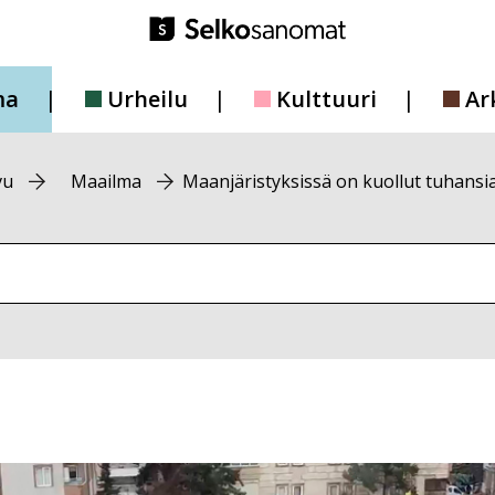
ma
Urheilu
Kulttuuri
Ar
vu
Maailma
Maanjäristyksissä on kuollut tuhansia
vustolta