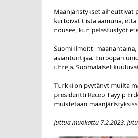
Maanjäristykset aiheuttivat p
kertoivat tiistaiaamuna, että 
nousee, kun pelastustyöt et
Suomi ilmoitti maanantaina, 
asiantuntijaa. Euroopan uni
uhreja. Suomalaiset kuuluva
Turkki on pyytänyt muilta ma
presidentti Recep Tayyip Erd
muistetaan maanjäristyksissä
Juttua muokattu 7.2
.2023
. Jut