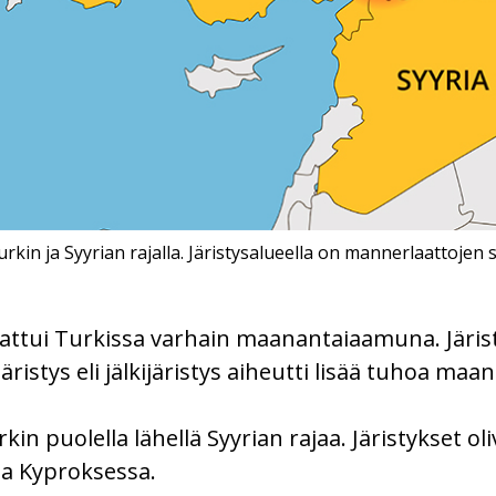
rkin ja Syyrian rajalla. Järistysalueella on mannerlaattojen
ttui Turkissa varhain maanantaiaamuna. Järisty
äristys eli jälkijäristys aiheutti lisää tuhoa maa
in puolella lähellä Syyrian rajaa. Järistykset oli
ja Kyproksessa.