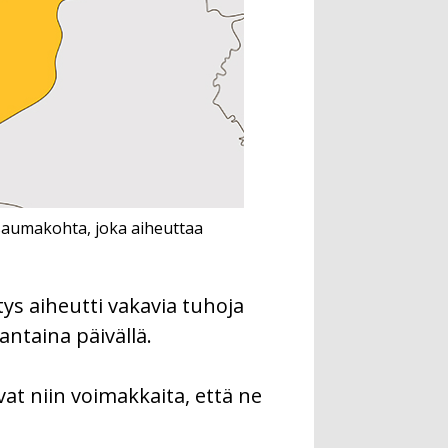
 saumakohta, joka aiheuttaa
s aiheutti vakavia tuhoja
nantaina päivällä.
vat niin voimakkaita, että ne