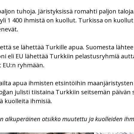
aljon tuhoja. Järistyksissä romahti paljon taloj
yli 1 400 ihmistä on kuollut. Turkissa on kuollut
enevät.
että se lähettää Turkille apua. Suomesta lähte
oni eli EU lähettää Turkkiin pelastusryhmiä au
t EU:n ryhmään.
ilta apua ihmisten etsintöihin maanjäristysten 
oğan julisti tiistaina Turkkiin seitsemän päivän
 kuolleita ihmisiä.
un alkuperäinen otsikko muutettu ja kuolleiden ih