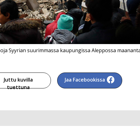
uhoja Syyrian suurimmassa kaupungissa Aleppossa maananta
Juttu kuvilla
Jaa Facebookissa
tuettuna