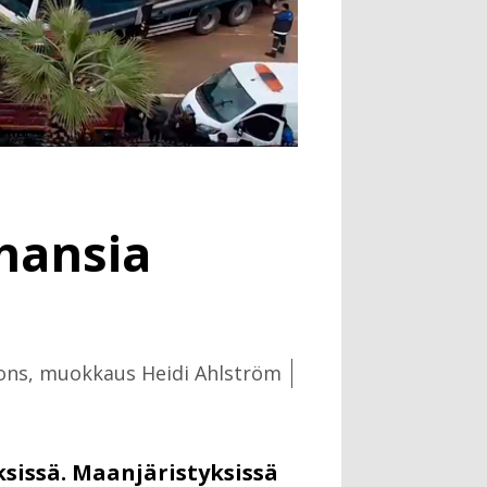
hansia
ons, muokkaus Heidi Ahlström
ksissä. Maanjäristyksissä