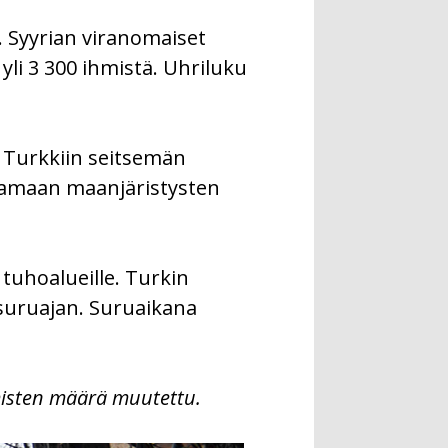
a. Syyrian viranomaiset
 yli 3 300 ihmistä. Uhriluku
e Turkkiin seitsemän
ttamaan maanjäristysten
tuhoalueille. Turkin
 suruajan. Suruaikana
misten määrä muutettu.